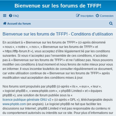
Bienvenue sur les forums de TFFP!
FAQ
Inscription
Connexion
R
Accueil du forum
e
Bienvenue sur les forums de TFFP! - Conditions d’utilisation
c
h
En accédant à « Bienvenue sur les forums de TFFP! » (ci-après dénommé
« nous », « notre », « nos », « Bienvenue sur les forums de TFFP! » et
e
« https://tffp-forum.fr »), vous acceptez d’être légalement lié par les conditions
r
suivantes. Si vous n’acceptez pas l’ensemble de ces conditions, n’accédez
pas à « Bienvenue sur les forums de TFFP! » et ne l’utilisez pas. Nous pouvons
c
modifier ces conditions à tout moment et nous ferons de notre mieux pour vous
h
en informer. Il vous incombe toutefois de consulter régulièrement ce document,
car votre utilisation continue de « Bienvenue sur les forums de TFFP! » après
e
modification vaut acceptation des conditions mises à jour.
r
Nos forums sont propulsés par phpBB (ci-après « ils », « eux », « leur »,
« logiciel phpBB », « www.phpbb.com », « phpBB Limited » et « équipes
phpBB »), une solution de forum publiée sous la «
licence publique générale GNU v2
» (ci-après « GPL »), téléchargeable depuis
www.phpbb.com
(en anglais). Le logiciel phpBB ne fait que faciliter les
discussions sur Internet ; phpBB Limited n’est pas responsable du contenu ni
du comportement autorisés ou interdits sur ce site. Pour plus d’informations sur