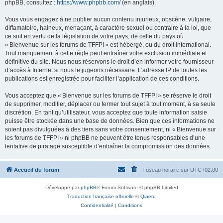
phpBB, consultez :
https://www.phpbb.com/
(en anglais).
Vous vous engagez à ne publier aucun contenu injurieux, obscène, vulgaire,
diffamatoire, haineux, menaçant, à caractère sexuel ou contraire à la loi, que
ce soit en vertu de la législation de votre pays, de celle du pays où
« Bienvenue sur les forums de TFFP! » est hébergé, ou du droit international.
Tout manquement à cette règle peut entraîner votre exclusion immédiate et
définitive du site. Nous nous réservons le droit d’en informer votre fournisseur
d’accès à Internet si nous le jugeons nécessaire. L’adresse IP de toutes les
publications est enregistrée pour faciliter l’application de ces conditions.
Vous acceptez que « Bienvenue sur les forums de TFFP! » se réserve le droit
de supprimer, modifier, déplacer ou fermer tout sujet à tout moment, à sa seule
discrétion. En tant qu’utilisateur, vous acceptez que toute information saisie
puisse être stockée dans une base de données. Bien que ces informations ne
soient pas divulguées à des tiers sans votre consentement, ni « Bienvenue sur
les forums de TFFP! » ni phpBB ne peuvent être tenus responsables d’une
tentative de piratage susceptible d’entraîner la compromission des données.
Accueil du forum
Fuseau horaire sur
UTC+02:00
Développé par
phpBB
® Forum Software © phpBB Limited
Traduction française officielle
©
Qiaeru
Confidentialité
|
Conditions