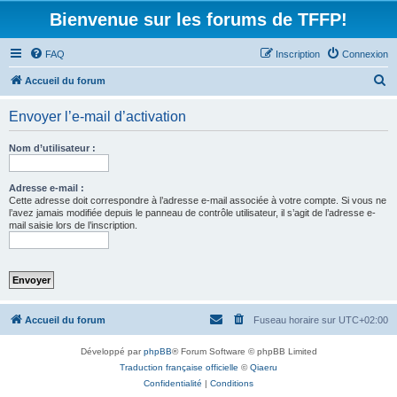
Bienvenue sur les forums de TFFP!
FAQ
Inscription
Connexion
R
Accueil du forum
e
Envoyer l’e-mail d’activation
c
h
Nom d’utilisateur :
e
r
Adresse e-mail :
Cette adresse doit correspondre à l’adresse e-mail associée à votre compte. Si vous ne
c
l’avez jamais modifiée depuis le panneau de contrôle utilisateur, il s’agit de l’adresse e-
mail saisie lors de l’inscription.
h
e
r
Accueil du forum
Fuseau horaire sur
UTC+02:00
Développé par
phpBB
® Forum Software © phpBB Limited
Traduction française officielle
©
Qiaeru
Confidentialité
|
Conditions