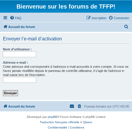
Bienvenue sur les forums de TFFP!
FAQ
Inscription
Connexion
R
Accueil du forum
e
Envoyer l’e-mail d’activation
c
h
Nom d’utilisateur :
e
r
Adresse e-mail :
Cette adresse doit correspondre à l’adresse e-mail associée à votre compte. Si vous ne
c
l’avez jamais modifiée depuis le panneau de contrôle utilisateur, il s’agit de l’adresse e-
mail saisie lors de l’inscription.
h
e
r
Accueil du forum
Fuseau horaire sur
UTC+02:00
Développé par
phpBB
® Forum Software © phpBB Limited
Traduction française officielle
©
Qiaeru
Confidentialité
|
Conditions