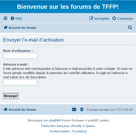
Bienvenue sur les forums de TFFP!
FAQ
Inscription
Connexion
R
Accueil du forum
e
Envoyer l’e-mail d’activation
c
h
Nom d’utilisateur :
e
r
Adresse e-mail :
Cette adresse doit correspondre à l’adresse e-mail associée à votre compte. Si vous ne
c
l’avez jamais modifiée depuis le panneau de contrôle utilisateur, il s’agit de l’adresse e-
mail saisie lors de l’inscription.
h
e
r
Accueil du forum
Fuseau horaire sur
UTC+02:00
Développé par
phpBB
® Forum Software © phpBB Limited
Traduction française officielle
©
Qiaeru
Confidentialité
|
Conditions