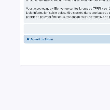
droit d’en informer votre fournisseur d’accès à Internet si nous 
Vous acceptez que « Bienvenue sur les forums de TFFP! » se rése
toute information saisie puisse être stockée dans une base de 
phpBB ne peuvent être tenus responsables d’une tentative de 
Accueil du forum