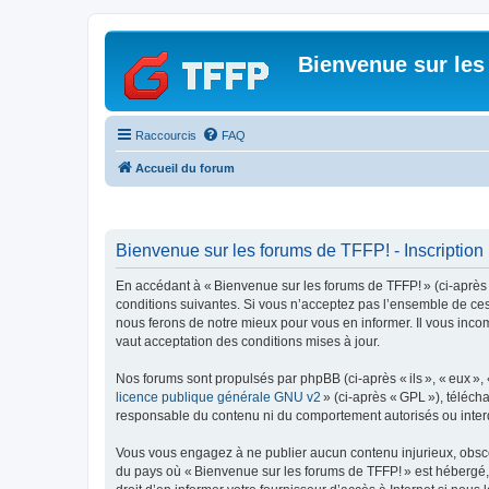
Bienvenue sur les
Raccourcis
FAQ
Accueil du forum
Bienvenue sur les forums de TFFP! - Inscription
En accédant à « Bienvenue sur les forums de TFFP! » (ci-après dé
conditions suivantes. Si vous n’acceptez pas l’ensemble de ces
nous ferons de notre mieux pour vous en informer. Il vous inco
vaut acceptation des conditions mises à jour.
Nos forums sont propulsés par phpBB (ci-après « ils », « eux »,
licence publique générale GNU v2
» (ci-après « GPL »), téléc
responsable du contenu ni du comportement autorisés ou interdi
Vous vous engagez à ne publier aucun contenu injurieux, obscène,
du pays où « Bienvenue sur les forums de TFFP! » est hébergé, o