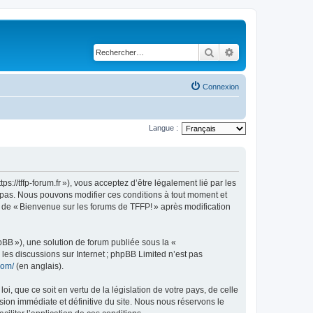
Rechercher
Recherche avancé
Connexion
Langue :
://tffp-forum.fr »), vous acceptez d’être légalement lié par les
z pas. Nous pouvons modifier ces conditions à tout moment et
e de « Bienvenue sur les forums de TFFP! » après modification
pBB »), une solution de forum publiée sous la «
r les discussions sur Internet ; phpBB Limited n’est pas
com/
(en anglais).
, que ce soit en vertu de la législation de votre pays, de celle
sion immédiate et définitive du site. Nous nous réservons le