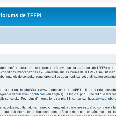
 forums de TFFP!
nommé « nous », « notre », « nos », « Bienvenue sur les forums de TFFP! » et « https
 conditions, n’accédez pas à « Bienvenue sur les forums de TFFP! » et ne l’utilise
mbe toutefois de consulter régulièrement ce document, car votre utilisation continu
 « leur », « logiciel phpBB », « www.phpbb.com », « phpBB Limited » et « équipes ph
hargeable depuis
www.phpbb.com
(en anglais). Le logiciel phpBB ne fait que facilite
ts sur ce site. Pour plus d’informations sur phpBB, consultez :
https://www.phpbb.
 vulgaire, diffamatoire, haineux, menaçant, à caractère sexuel ou contraire à la loi
u du droit international. Tout manquement à cette règle peut entraîner votre exclu