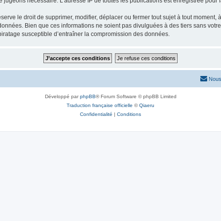
le jugeons nécessaire. L’adresse IP de toutes les publications est enregistrée pour fa
rve le droit de supprimer, modifier, déplacer ou fermer tout sujet à tout moment, à 
données. Bien que ces informations ne soient pas divulguées à des tiers sans votr
piratage susceptible d’entraîner la compromission des données.
Nous
Développé par
phpBB
® Forum Software © phpBB Limited
Traduction française officielle
©
Qiaeru
Confidentialité
|
Conditions