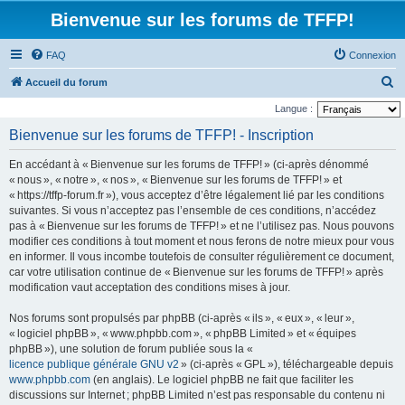
Bienvenue sur les forums de TFFP!
FAQ
Connexion
R
Accueil du forum
e
Langue :
c
Bienvenue sur les forums de TFFP! - Inscription
h
En accédant à « Bienvenue sur les forums de TFFP! » (ci-après dénommé
e
« nous », « notre », « nos », « Bienvenue sur les forums de TFFP! » et
r
« https://tffp-forum.fr »), vous acceptez d’être légalement lié par les conditions
suivantes. Si vous n’acceptez pas l’ensemble de ces conditions, n’accédez
c
pas à « Bienvenue sur les forums de TFFP! » et ne l’utilisez pas. Nous pouvons
h
modifier ces conditions à tout moment et nous ferons de notre mieux pour vous
e
en informer. Il vous incombe toutefois de consulter régulièrement ce document,
car votre utilisation continue de « Bienvenue sur les forums de TFFP! » après
r
modification vaut acceptation des conditions mises à jour.
Nos forums sont propulsés par phpBB (ci-après « ils », « eux », « leur »,
« logiciel phpBB », « www.phpbb.com », « phpBB Limited » et « équipes
phpBB »), une solution de forum publiée sous la «
licence publique générale GNU v2
» (ci-après « GPL »), téléchargeable depuis
www.phpbb.com
(en anglais). Le logiciel phpBB ne fait que faciliter les
discussions sur Internet ; phpBB Limited n’est pas responsable du contenu ni