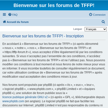
Bienvenue sur les forums de TFFP!
FAQ
Connexion
R
Accueil du forum
e
Langue :
c
Bienvenue sur les forums de TFFP! - Inscription
h
En accédant à « Bienvenue sur les forums de TFFP! » (ci-après dénommé
e
« nous », « notre », « nos », « Bienvenue sur les forums de TFFP! » et
r
« https://tffp-forum.fr »), vous acceptez d’être légalement lié par les conditions
suivantes. Si vous n’acceptez pas l’ensemble de ces conditions, n’accédez
c
pas à « Bienvenue sur les forums de TFFP! » et ne l’utilisez pas. Nous pouvons
h
modifier ces conditions à tout moment et nous ferons de notre mieux pour vous
e
en informer. Il vous incombe toutefois de consulter régulièrement ce document,
car votre utilisation continue de « Bienvenue sur les forums de TFFP! » après
r
modification vaut acceptation des conditions mises à jour.
Nos forums sont propulsés par phpBB (ci-après « ils », « eux », « leur »,
« logiciel phpBB », « www.phpbb.com », « phpBB Limited » et « équipes
phpBB »), une solution de forum publiée sous la «
licence publique générale GNU v2
» (ci-après « GPL »), téléchargeable depuis
www.phpbb.com
(en anglais). Le logiciel phpBB ne fait que faciliter les
discussions sur Internet ; phpBB Limited n’est pas responsable du contenu ni