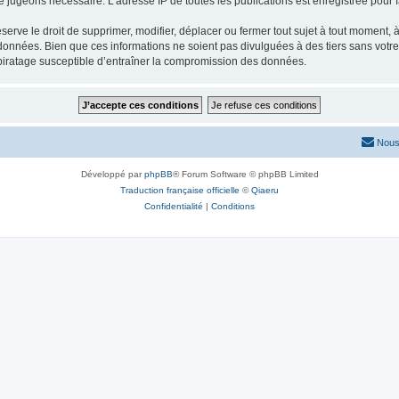
le jugeons nécessaire. L’adresse IP de toutes les publications est enregistrée pour fa
rve le droit de supprimer, modifier, déplacer ou fermer tout sujet à tout moment, à 
données. Bien que ces informations ne soient pas divulguées à des tiers sans votr
piratage susceptible d’entraîner la compromission des données.
Nous
Développé par
phpBB
® Forum Software © phpBB Limited
Traduction française officielle
©
Qiaeru
Confidentialité
|
Conditions