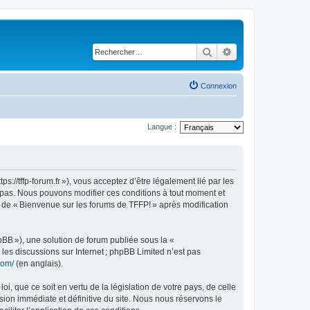
Rechercher
Recherche avancé
Connexion
Langue :
://tffp-forum.fr »), vous acceptez d’être légalement lié par les
z pas. Nous pouvons modifier ces conditions à tout moment et
e de « Bienvenue sur les forums de TFFP! » après modification
pBB »), une solution de forum publiée sous la «
r les discussions sur Internet ; phpBB Limited n’est pas
com/
(en anglais).
, que ce soit en vertu de la législation de votre pays, de celle
sion immédiate et définitive du site. Nous nous réservons le