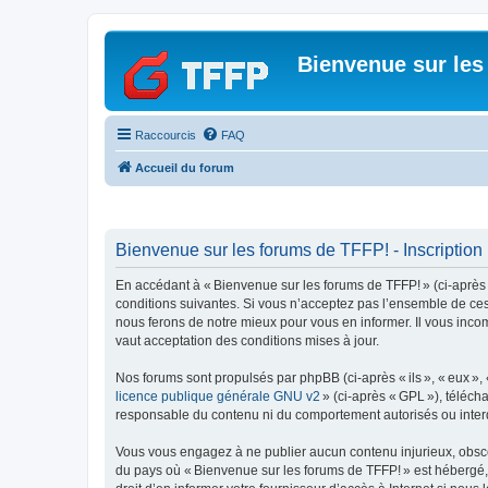
Bienvenue sur les
Raccourcis
FAQ
Accueil du forum
Bienvenue sur les forums de TFFP! - Inscription
En accédant à « Bienvenue sur les forums de TFFP! » (ci-après dé
conditions suivantes. Si vous n’acceptez pas l’ensemble de ces
nous ferons de notre mieux pour vous en informer. Il vous inco
vaut acceptation des conditions mises à jour.
Nos forums sont propulsés par phpBB (ci-après « ils », « eux »,
licence publique générale GNU v2
» (ci-après « GPL »), téléc
responsable du contenu ni du comportement autorisés ou interdi
Vous vous engagez à ne publier aucun contenu injurieux, obscène,
du pays où « Bienvenue sur les forums de TFFP! » est hébergé, o