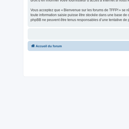
droit d’en informer votre fournisseur d’accès à Internet si nous 
Vous acceptez que « Bienvenue sur les forums de TFFP! » se rése
toute information saisie puisse être stockée dans une base de 
phpBB ne peuvent être tenus responsables d’une tentative de 
Accueil du forum