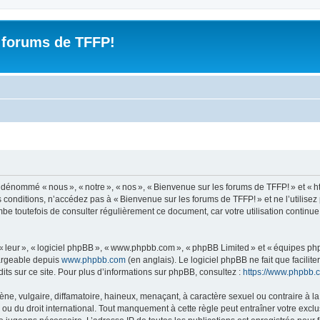
 forums de TFFP!
nommé « nous », « notre », « nos », « Bienvenue sur les forums de TFFP! » et « https
 conditions, n’accédez pas à « Bienvenue sur les forums de TFFP! » et ne l’utilise
mbe toutefois de consulter régulièrement ce document, car votre utilisation continu
 « leur », « logiciel phpBB », « www.phpbb.com », « phpBB Limited » et « équipes ph
hargeable depuis
www.phpbb.com
(en anglais). Le logiciel phpBB ne fait que facilite
ts sur ce site. Pour plus d’informations sur phpBB, consultez :
https://www.phpbb.
 vulgaire, diffamatoire, haineux, menaçant, à caractère sexuel ou contraire à la loi
u du droit international. Tout manquement à cette règle peut entraîner votre exclu