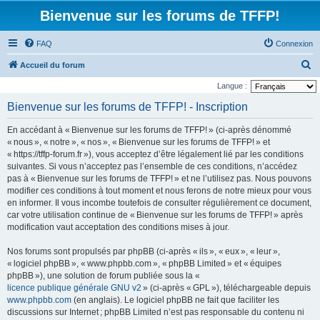
Bienvenue sur les forums de TFFP!
FAQ
Connexion
R
Accueil du forum
e
Langue :
c
Bienvenue sur les forums de TFFP! - Inscription
h
En accédant à « Bienvenue sur les forums de TFFP! » (ci-après dénommé
e
« nous », « notre », « nos », « Bienvenue sur les forums de TFFP! » et
r
« https://tffp-forum.fr »), vous acceptez d’être légalement lié par les conditions
suivantes. Si vous n’acceptez pas l’ensemble de ces conditions, n’accédez
c
pas à « Bienvenue sur les forums de TFFP! » et ne l’utilisez pas. Nous pouvons
h
modifier ces conditions à tout moment et nous ferons de notre mieux pour vous
e
en informer. Il vous incombe toutefois de consulter régulièrement ce document,
car votre utilisation continue de « Bienvenue sur les forums de TFFP! » après
r
modification vaut acceptation des conditions mises à jour.
Nos forums sont propulsés par phpBB (ci-après « ils », « eux », « leur »,
« logiciel phpBB », « www.phpbb.com », « phpBB Limited » et « équipes
phpBB »), une solution de forum publiée sous la «
licence publique générale GNU v2
» (ci-après « GPL »), téléchargeable depuis
www.phpbb.com
(en anglais). Le logiciel phpBB ne fait que faciliter les
discussions sur Internet ; phpBB Limited n’est pas responsable du contenu ni