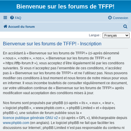
Bienvenue sur les forums de TFFP!
FAQ
Connexion
R
Accueil du forum
e
Langue :
c
Bienvenue sur les forums de TFFP! - Inscription
h
En accédant à « Bienvenue sur les forums de TFFP! » (ci-après dénommé
e
« nous », « notre », « nos », « Bienvenue sur les forums de TFFP! » et
r
« https://tffp-forum.fr »), vous acceptez d’être légalement lié par les conditions
suivantes. Si vous n’acceptez pas l’ensemble de ces conditions, n’accédez
c
pas à « Bienvenue sur les forums de TFFP! » et ne l’utilisez pas. Nous pouvons
h
modifier ces conditions à tout moment et nous ferons de notre mieux pour vous
e
en informer. Il vous incombe toutefois de consulter régulièrement ce document,
car votre utilisation continue de « Bienvenue sur les forums de TFFP! » après
r
modification vaut acceptation des conditions mises à jour.
Nos forums sont propulsés par phpBB (ci-après « ils », « eux », « leur »,
« logiciel phpBB », « www.phpbb.com », « phpBB Limited » et « équipes
phpBB »), une solution de forum publiée sous la «
licence publique générale GNU v2
» (ci-après « GPL »), téléchargeable depuis
www.phpbb.com
(en anglais). Le logiciel phpBB ne fait que faciliter les
discussions sur Internet ; phpBB Limited n’est pas responsable du contenu ni