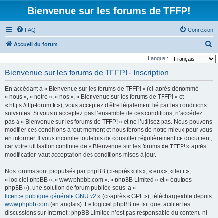
Bienvenue sur les forums de TFFP!
FAQ
Connexion
R
Accueil du forum
e
Langue :
c
Bienvenue sur les forums de TFFP! - Inscription
h
En accédant à « Bienvenue sur les forums de TFFP! » (ci-après dénommé
e
« nous », « notre », « nos », « Bienvenue sur les forums de TFFP! » et
r
« https://tffp-forum.fr »), vous acceptez d’être légalement lié par les conditions
suivantes. Si vous n’acceptez pas l’ensemble de ces conditions, n’accédez
c
pas à « Bienvenue sur les forums de TFFP! » et ne l’utilisez pas. Nous pouvons
h
modifier ces conditions à tout moment et nous ferons de notre mieux pour vous
e
en informer. Il vous incombe toutefois de consulter régulièrement ce document,
car votre utilisation continue de « Bienvenue sur les forums de TFFP! » après
r
modification vaut acceptation des conditions mises à jour.
Nos forums sont propulsés par phpBB (ci-après « ils », « eux », « leur »,
« logiciel phpBB », « www.phpbb.com », « phpBB Limited » et « équipes
phpBB »), une solution de forum publiée sous la «
licence publique générale GNU v2
» (ci-après « GPL »), téléchargeable depuis
www.phpbb.com
(en anglais). Le logiciel phpBB ne fait que faciliter les
discussions sur Internet ; phpBB Limited n’est pas responsable du contenu ni