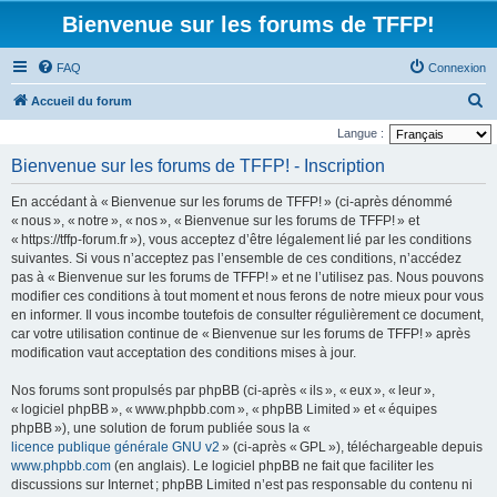
Bienvenue sur les forums de TFFP!
FAQ
Connexion
R
Accueil du forum
e
Langue :
c
Bienvenue sur les forums de TFFP! - Inscription
h
En accédant à « Bienvenue sur les forums de TFFP! » (ci-après dénommé
e
« nous », « notre », « nos », « Bienvenue sur les forums de TFFP! » et
r
« https://tffp-forum.fr »), vous acceptez d’être légalement lié par les conditions
suivantes. Si vous n’acceptez pas l’ensemble de ces conditions, n’accédez
c
pas à « Bienvenue sur les forums de TFFP! » et ne l’utilisez pas. Nous pouvons
h
modifier ces conditions à tout moment et nous ferons de notre mieux pour vous
e
en informer. Il vous incombe toutefois de consulter régulièrement ce document,
car votre utilisation continue de « Bienvenue sur les forums de TFFP! » après
r
modification vaut acceptation des conditions mises à jour.
Nos forums sont propulsés par phpBB (ci-après « ils », « eux », « leur »,
« logiciel phpBB », « www.phpbb.com », « phpBB Limited » et « équipes
phpBB »), une solution de forum publiée sous la «
licence publique générale GNU v2
» (ci-après « GPL »), téléchargeable depuis
www.phpbb.com
(en anglais). Le logiciel phpBB ne fait que faciliter les
discussions sur Internet ; phpBB Limited n’est pas responsable du contenu ni