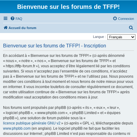
Bienvenue sur les forums de TFFP!
FAQ
Connexion
R
Accueil du forum
e
Langue :
c
Bienvenue sur les forums de TFFP! - Inscription
h
En accédant à « Bienvenue sur les forums de TFFP! » (ci-après dénommé
e
« nous », « notre », « nos », « Bienvenue sur les forums de TFFP! » et
r
« https://tffp-forum.fr »), vous acceptez d’être légalement lié par les conditions
suivantes. Si vous n’acceptez pas l’ensemble de ces conditions, n’accédez
c
pas à « Bienvenue sur les forums de TFFP! » et ne l’utilisez pas. Nous pouvons
h
modifier ces conditions à tout moment et nous ferons de notre mieux pour vous
e
en informer. Il vous incombe toutefois de consulter régulièrement ce document,
car votre utilisation continue de « Bienvenue sur les forums de TFFP! » après
r
modification vaut acceptation des conditions mises à jour.
Nos forums sont propulsés par phpBB (ci-après « ils », « eux », « leur »,
« logiciel phpBB », « www.phpbb.com », « phpBB Limited » et « équipes
phpBB »), une solution de forum publiée sous la «
licence publique générale GNU v2
» (ci-après « GPL »), téléchargeable depuis
www.phpbb.com
(en anglais). Le logiciel phpBB ne fait que faciliter les
discussions sur Internet ; phpBB Limited n’est pas responsable du contenu ni