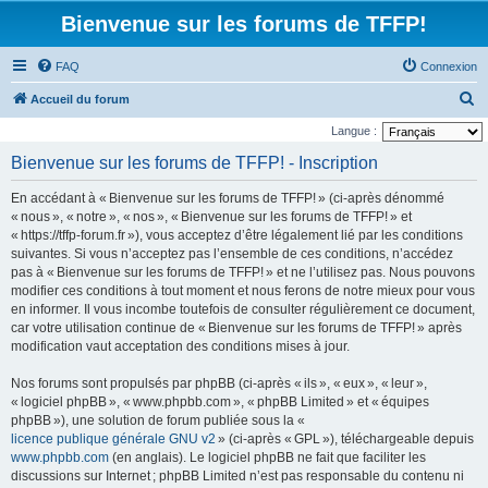
Bienvenue sur les forums de TFFP!
FAQ
Connexion
R
Accueil du forum
e
Langue :
c
Bienvenue sur les forums de TFFP! - Inscription
h
En accédant à « Bienvenue sur les forums de TFFP! » (ci-après dénommé
e
« nous », « notre », « nos », « Bienvenue sur les forums de TFFP! » et
r
« https://tffp-forum.fr »), vous acceptez d’être légalement lié par les conditions
suivantes. Si vous n’acceptez pas l’ensemble de ces conditions, n’accédez
c
pas à « Bienvenue sur les forums de TFFP! » et ne l’utilisez pas. Nous pouvons
h
modifier ces conditions à tout moment et nous ferons de notre mieux pour vous
e
en informer. Il vous incombe toutefois de consulter régulièrement ce document,
car votre utilisation continue de « Bienvenue sur les forums de TFFP! » après
r
modification vaut acceptation des conditions mises à jour.
Nos forums sont propulsés par phpBB (ci-après « ils », « eux », « leur »,
« logiciel phpBB », « www.phpbb.com », « phpBB Limited » et « équipes
phpBB »), une solution de forum publiée sous la «
licence publique générale GNU v2
» (ci-après « GPL »), téléchargeable depuis
www.phpbb.com
(en anglais). Le logiciel phpBB ne fait que faciliter les
discussions sur Internet ; phpBB Limited n’est pas responsable du contenu ni