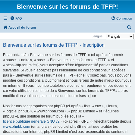
Bienvenue sur les forums de TFFP!
FAQ
Connexion
R
Accueil du forum
e
Langue :
c
Bienvenue sur les forums de TFFP! - Inscription
h
En accédant à « Bienvenue sur les forums de TFFP! » (ci-après dénommé
e
« nous », « notre », « nos », « Bienvenue sur les forums de TFFP! » et
r
« https://tffp-forum.fr »), vous acceptez d’être légalement lié par les conditions
suivantes. Si vous n’acceptez pas l’ensemble de ces conditions, n’accédez
c
pas à « Bienvenue sur les forums de TFFP! » et ne l’utilisez pas. Nous pouvons
h
modifier ces conditions à tout moment et nous ferons de notre mieux pour vous
e
en informer. Il vous incombe toutefois de consulter régulièrement ce document,
car votre utilisation continue de « Bienvenue sur les forums de TFFP! » après
r
modification vaut acceptation des conditions mises à jour.
Nos forums sont propulsés par phpBB (ci-après « ils », « eux », « leur »,
« logiciel phpBB », « www.phpbb.com », « phpBB Limited » et « équipes
phpBB »), une solution de forum publiée sous la «
licence publique générale GNU v2
» (ci-après « GPL »), téléchargeable depuis
www.phpbb.com
(en anglais). Le logiciel phpBB ne fait que faciliter les
discussions sur Internet ; phpBB Limited n’est pas responsable du contenu ni