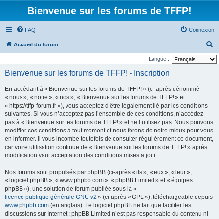
Bienvenue sur les forums de TFFP!
FAQ
Connexion
R
Accueil du forum
e
Langue :
c
Bienvenue sur les forums de TFFP! - Inscription
h
En accédant à « Bienvenue sur les forums de TFFP! » (ci-après dénommé
e
« nous », « notre », « nos », « Bienvenue sur les forums de TFFP! » et
r
« https://tffp-forum.fr »), vous acceptez d’être légalement lié par les conditions
suivantes. Si vous n’acceptez pas l’ensemble de ces conditions, n’accédez
c
pas à « Bienvenue sur les forums de TFFP! » et ne l’utilisez pas. Nous pouvons
h
modifier ces conditions à tout moment et nous ferons de notre mieux pour vous
e
en informer. Il vous incombe toutefois de consulter régulièrement ce document,
car votre utilisation continue de « Bienvenue sur les forums de TFFP! » après
r
modification vaut acceptation des conditions mises à jour.
Nos forums sont propulsés par phpBB (ci-après « ils », « eux », « leur »,
« logiciel phpBB », « www.phpbb.com », « phpBB Limited » et « équipes
phpBB »), une solution de forum publiée sous la «
licence publique générale GNU v2
» (ci-après « GPL »), téléchargeable depuis
www.phpbb.com
(en anglais). Le logiciel phpBB ne fait que faciliter les
discussions sur Internet ; phpBB Limited n’est pas responsable du contenu ni