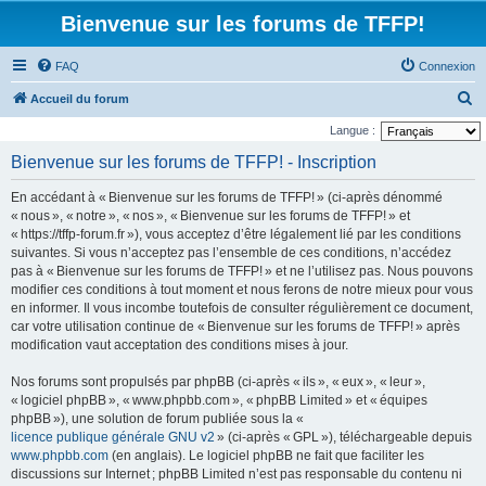
Bienvenue sur les forums de TFFP!
FAQ
Connexion
R
Accueil du forum
e
Langue :
c
Bienvenue sur les forums de TFFP! - Inscription
h
En accédant à « Bienvenue sur les forums de TFFP! » (ci-après dénommé
e
« nous », « notre », « nos », « Bienvenue sur les forums de TFFP! » et
r
« https://tffp-forum.fr »), vous acceptez d’être légalement lié par les conditions
suivantes. Si vous n’acceptez pas l’ensemble de ces conditions, n’accédez
c
pas à « Bienvenue sur les forums de TFFP! » et ne l’utilisez pas. Nous pouvons
h
modifier ces conditions à tout moment et nous ferons de notre mieux pour vous
e
en informer. Il vous incombe toutefois de consulter régulièrement ce document,
car votre utilisation continue de « Bienvenue sur les forums de TFFP! » après
r
modification vaut acceptation des conditions mises à jour.
Nos forums sont propulsés par phpBB (ci-après « ils », « eux », « leur »,
« logiciel phpBB », « www.phpbb.com », « phpBB Limited » et « équipes
phpBB »), une solution de forum publiée sous la «
licence publique générale GNU v2
» (ci-après « GPL »), téléchargeable depuis
www.phpbb.com
(en anglais). Le logiciel phpBB ne fait que faciliter les
discussions sur Internet ; phpBB Limited n’est pas responsable du contenu ni