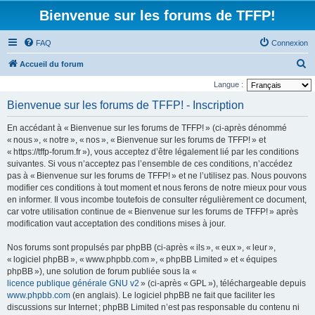
Bienvenue sur les forums de TFFP!
FAQ
Connexion
R
Accueil du forum
e
Langue :
c
Bienvenue sur les forums de TFFP! - Inscription
h
En accédant à « Bienvenue sur les forums de TFFP! » (ci-après dénommé
e
« nous », « notre », « nos », « Bienvenue sur les forums de TFFP! » et
r
« https://tffp-forum.fr »), vous acceptez d’être légalement lié par les conditions
suivantes. Si vous n’acceptez pas l’ensemble de ces conditions, n’accédez
c
pas à « Bienvenue sur les forums de TFFP! » et ne l’utilisez pas. Nous pouvons
h
modifier ces conditions à tout moment et nous ferons de notre mieux pour vous
e
en informer. Il vous incombe toutefois de consulter régulièrement ce document,
car votre utilisation continue de « Bienvenue sur les forums de TFFP! » après
r
modification vaut acceptation des conditions mises à jour.
Nos forums sont propulsés par phpBB (ci-après « ils », « eux », « leur »,
« logiciel phpBB », « www.phpbb.com », « phpBB Limited » et « équipes
phpBB »), une solution de forum publiée sous la «
licence publique générale GNU v2
» (ci-après « GPL »), téléchargeable depuis
www.phpbb.com
(en anglais). Le logiciel phpBB ne fait que faciliter les
discussions sur Internet ; phpBB Limited n’est pas responsable du contenu ni