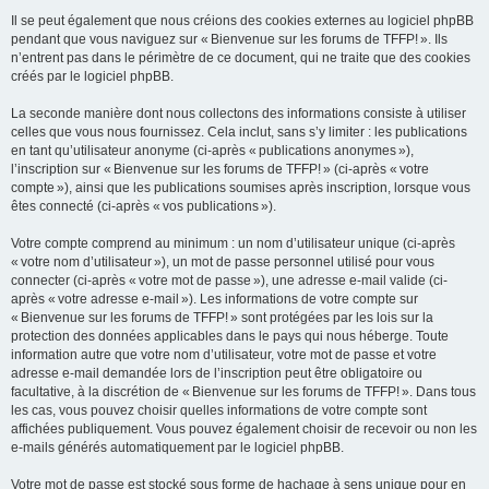
Il se peut également que nous créions des cookies externes au logiciel phpBB
pendant que vous naviguez sur « Bienvenue sur les forums de TFFP! ». Ils
n’entrent pas dans le périmètre de ce document, qui ne traite que des cookies
créés par le logiciel phpBB.
La seconde manière dont nous collectons des informations consiste à utiliser
celles que vous nous fournissez. Cela inclut, sans s’y limiter : les publications
en tant qu’utilisateur anonyme (ci-après « publications anonymes »),
l’inscription sur « Bienvenue sur les forums de TFFP! » (ci-après « votre
compte »), ainsi que les publications soumises après inscription, lorsque vous
êtes connecté (ci-après « vos publications »).
Votre compte comprend au minimum : un nom d’utilisateur unique (ci-après
« votre nom d’utilisateur »), un mot de passe personnel utilisé pour vous
connecter (ci-après « votre mot de passe »), une adresse e-mail valide (ci-
après « votre adresse e-mail »). Les informations de votre compte sur
« Bienvenue sur les forums de TFFP! » sont protégées par les lois sur la
protection des données applicables dans le pays qui nous héberge. Toute
information autre que votre nom d’utilisateur, votre mot de passe et votre
adresse e-mail demandée lors de l’inscription peut être obligatoire ou
facultative, à la discrétion de « Bienvenue sur les forums de TFFP! ». Dans tous
les cas, vous pouvez choisir quelles informations de votre compte sont
affichées publiquement. Vous pouvez également choisir de recevoir ou non les
e-mails générés automatiquement par le logiciel phpBB.
Votre mot de passe est stocké sous forme de hachage à sens unique pour en