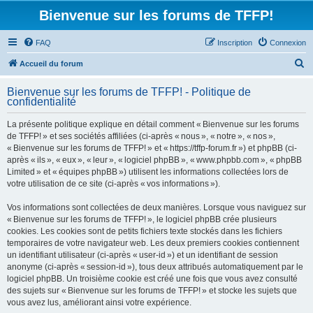
Bienvenue sur les forums de TFFP!
FAQ
Inscription
Connexion
R
Accueil du forum
e
Bienvenue sur les forums de TFFP! - Politique de
c
confidentialité
h
La présente politique explique en détail comment « Bienvenue sur les forums
e
de TFFP! » et ses sociétés affiliées (ci-après « nous », « notre », « nos »,
r
« Bienvenue sur les forums de TFFP! » et « https://tffp-forum.fr ») et phpBB (ci-
après « ils », « eux », « leur », « logiciel phpBB », « www.phpbb.com », « phpBB
c
Limited » et « équipes phpBB ») utilisent les informations collectées lors de
h
votre utilisation de ce site (ci-après « vos informations »).
e
Vos informations sont collectées de deux manières. Lorsque vous naviguez sur
r
« Bienvenue sur les forums de TFFP! », le logiciel phpBB crée plusieurs
cookies. Les cookies sont de petits fichiers texte stockés dans les fichiers
temporaires de votre navigateur web. Les deux premiers cookies contiennent
un identifiant utilisateur (ci-après « user-id ») et un identifiant de session
anonyme (ci-après « session-id »), tous deux attribués automatiquement par le
logiciel phpBB. Un troisième cookie est créé une fois que vous avez consulté
des sujets sur « Bienvenue sur les forums de TFFP! » et stocke les sujets que
vous avez lus, améliorant ainsi votre expérience.