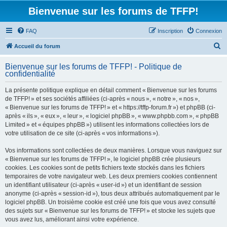
Bienvenue sur les forums de TFFP!
FAQ
Inscription
Connexion
R
Accueil du forum
e
Bienvenue sur les forums de TFFP! - Politique de
c
confidentialité
h
La présente politique explique en détail comment « Bienvenue sur les forums
e
de TFFP! » et ses sociétés affiliées (ci-après « nous », « notre », « nos »,
r
« Bienvenue sur les forums de TFFP! » et « https://tffp-forum.fr ») et phpBB (ci-
après « ils », « eux », « leur », « logiciel phpBB », « www.phpbb.com », « phpBB
c
Limited » et « équipes phpBB ») utilisent les informations collectées lors de
h
votre utilisation de ce site (ci-après « vos informations »).
e
Vos informations sont collectées de deux manières. Lorsque vous naviguez sur
r
« Bienvenue sur les forums de TFFP! », le logiciel phpBB crée plusieurs
cookies. Les cookies sont de petits fichiers texte stockés dans les fichiers
temporaires de votre navigateur web. Les deux premiers cookies contiennent
un identifiant utilisateur (ci-après « user-id ») et un identifiant de session
anonyme (ci-après « session-id »), tous deux attribués automatiquement par le
logiciel phpBB. Un troisième cookie est créé une fois que vous avez consulté
des sujets sur « Bienvenue sur les forums de TFFP! » et stocke les sujets que
vous avez lus, améliorant ainsi votre expérience.