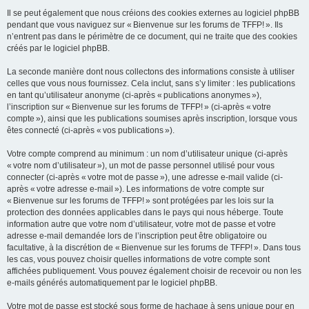
Il se peut également que nous créions des cookies externes au logiciel phpBB
pendant que vous naviguez sur « Bienvenue sur les forums de TFFP! ». Ils
n’entrent pas dans le périmètre de ce document, qui ne traite que des cookies
créés par le logiciel phpBB.
La seconde manière dont nous collectons des informations consiste à utiliser
celles que vous nous fournissez. Cela inclut, sans s’y limiter : les publications
en tant qu’utilisateur anonyme (ci-après « publications anonymes »),
l’inscription sur « Bienvenue sur les forums de TFFP! » (ci-après « votre
compte »), ainsi que les publications soumises après inscription, lorsque vous
êtes connecté (ci-après « vos publications »).
Votre compte comprend au minimum : un nom d’utilisateur unique (ci-après
« votre nom d’utilisateur »), un mot de passe personnel utilisé pour vous
connecter (ci-après « votre mot de passe »), une adresse e-mail valide (ci-
après « votre adresse e-mail »). Les informations de votre compte sur
« Bienvenue sur les forums de TFFP! » sont protégées par les lois sur la
protection des données applicables dans le pays qui nous héberge. Toute
information autre que votre nom d’utilisateur, votre mot de passe et votre
adresse e-mail demandée lors de l’inscription peut être obligatoire ou
facultative, à la discrétion de « Bienvenue sur les forums de TFFP! ». Dans tous
les cas, vous pouvez choisir quelles informations de votre compte sont
affichées publiquement. Vous pouvez également choisir de recevoir ou non les
e-mails générés automatiquement par le logiciel phpBB.
Votre mot de passe est stocké sous forme de hachage à sens unique pour en