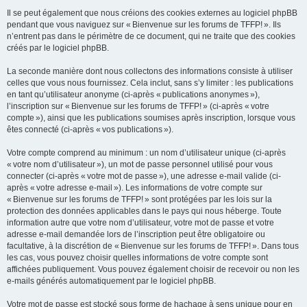
Il se peut également que nous créions des cookies externes au logiciel phpBB
pendant que vous naviguez sur « Bienvenue sur les forums de TFFP! ». Ils
n’entrent pas dans le périmètre de ce document, qui ne traite que des cookies
créés par le logiciel phpBB.
La seconde manière dont nous collectons des informations consiste à utiliser
celles que vous nous fournissez. Cela inclut, sans s’y limiter : les publications
en tant qu’utilisateur anonyme (ci-après « publications anonymes »),
l’inscription sur « Bienvenue sur les forums de TFFP! » (ci-après « votre
compte »), ainsi que les publications soumises après inscription, lorsque vous
êtes connecté (ci-après « vos publications »).
Votre compte comprend au minimum : un nom d’utilisateur unique (ci-après
« votre nom d’utilisateur »), un mot de passe personnel utilisé pour vous
connecter (ci-après « votre mot de passe »), une adresse e-mail valide (ci-
après « votre adresse e-mail »). Les informations de votre compte sur
« Bienvenue sur les forums de TFFP! » sont protégées par les lois sur la
protection des données applicables dans le pays qui nous héberge. Toute
information autre que votre nom d’utilisateur, votre mot de passe et votre
adresse e-mail demandée lors de l’inscription peut être obligatoire ou
facultative, à la discrétion de « Bienvenue sur les forums de TFFP! ». Dans tous
les cas, vous pouvez choisir quelles informations de votre compte sont
affichées publiquement. Vous pouvez également choisir de recevoir ou non les
e-mails générés automatiquement par le logiciel phpBB.
Votre mot de passe est stocké sous forme de hachage à sens unique pour en