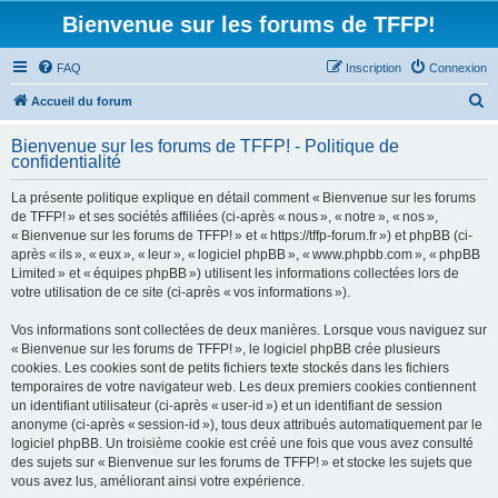
Bienvenue sur les forums de TFFP!
FAQ
Inscription
Connexion
R
Accueil du forum
e
Bienvenue sur les forums de TFFP! - Politique de
c
confidentialité
h
La présente politique explique en détail comment « Bienvenue sur les forums
e
de TFFP! » et ses sociétés affiliées (ci-après « nous », « notre », « nos »,
r
« Bienvenue sur les forums de TFFP! » et « https://tffp-forum.fr ») et phpBB (ci-
après « ils », « eux », « leur », « logiciel phpBB », « www.phpbb.com », « phpBB
c
Limited » et « équipes phpBB ») utilisent les informations collectées lors de
h
votre utilisation de ce site (ci-après « vos informations »).
e
Vos informations sont collectées de deux manières. Lorsque vous naviguez sur
r
« Bienvenue sur les forums de TFFP! », le logiciel phpBB crée plusieurs
cookies. Les cookies sont de petits fichiers texte stockés dans les fichiers
temporaires de votre navigateur web. Les deux premiers cookies contiennent
un identifiant utilisateur (ci-après « user-id ») et un identifiant de session
anonyme (ci-après « session-id »), tous deux attribués automatiquement par le
logiciel phpBB. Un troisième cookie est créé une fois que vous avez consulté
des sujets sur « Bienvenue sur les forums de TFFP! » et stocke les sujets que
vous avez lus, améliorant ainsi votre expérience.