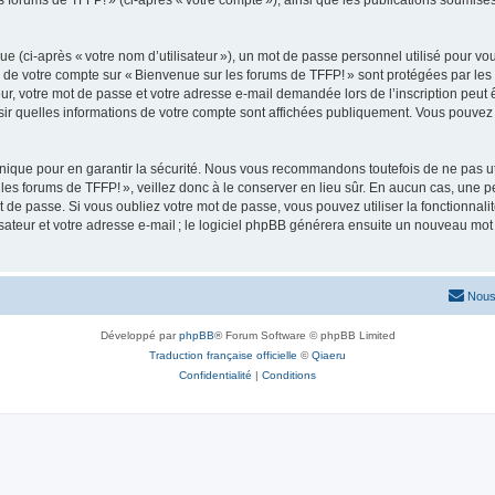
s forums de TFFP! » (ci-après « votre compte »), ainsi que les publications soumise
 (ci-après « votre nom d’utilisateur »), un mot de passe personnel utilisé pour vou
ns de votre compte sur « Bienvenue sur les forums de TFFP! » sont protégées par les
r, votre mot de passe et votre adresse e-mail demandée lors de l’inscription peut êt
sir quelles informations de votre compte sont affichées publiquement. Vous pouvez
ique pour en garantir la sécurité. Nous vous recommandons toutefois de ne pas uti
les forums de TFFP! », veillez donc à le conserver en lieu sûr. En aucun cas, une p
 passe. Si vous oubliez votre mot de passe, vous pouvez utiliser la fonctionnalité 
teur et votre adresse e-mail ; le logiciel phpBB générera ensuite un nouveau mot 
Nous
Développé par
phpBB
® Forum Software © phpBB Limited
Traduction française officielle
©
Qiaeru
Confidentialité
|
Conditions