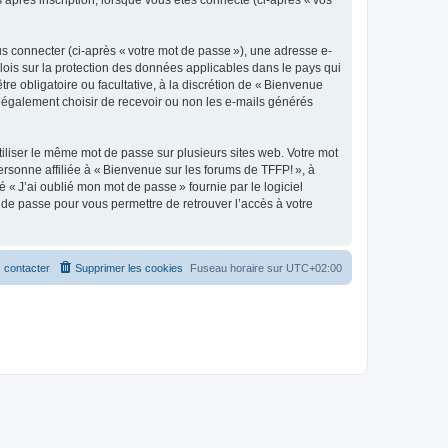
s après inscription, lorsque vous êtes connecté (ci-après « vos
s connecter (ci-après « votre mot de passe »), une adresse e-
 lois sur la protection des données applicables dans le pays qui
re obligatoire ou facultative, à la discrétion de « Bienvenue
 également choisir de recevoir ou non les e-mails générés
liser le même mot de passe sur plusieurs sites web. Votre mot
ersonne affiliée à « Bienvenue sur les forums de TFFP! », à
« J’ai oublié mon mot de passe » fournie par le logiciel
de passe pour vous permettre de retrouver l’accès à votre
 contacter
Supprimer les cookies
Fuseau horaire sur
UTC+02:00