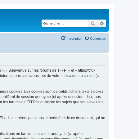
Rechercher
Recherche avancé
Inscription
Connexion
», « Bienvenue sur les forums de TFFP! » et « https://tffp-
nformations collectées lors de votre utilisation de ce site (ci-
urs cookies. Les cookies sont de petits fichiers texte stockés
identifiant de session anonyme (ci-après « session-id »), tous
 les forums de TFFP! » et stocke les sujets que vous avez lus,
 ». Ils n’entrent pas dans le périmètre de ce document, qui ne
blications en tant qu’utilisateur anonyme (ci-après