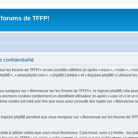
 forums de TFFP!
 confidentialité
les forums de TFFP! » et ses sociétés affiliées (ci-après « nous », « notre », « nos 
iel phpBB », « www.phpbb.com », « phpBB Limited » et « équipes phpBB ») utilisent les i
 naviguez sur « Bienvenue sur les forums de TFFP! », le logiciel phpBB crée plusie
premiers cookies contiennent un identifiant utilisateur (ci-après « user-id ») et un 
ième cookie est créé une fois que vous avez consulté des sujets sur « Bienvenue sur
 logiciel phpBB pendant que vous naviguez sur « Bienvenue sur les forums de TFFP!
e à utiliser celles que vous nous fournissez. Cela inclut, sans s’y limiter : les pu