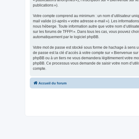
« publications anonymes »), l’inscription sur « Bienvenue sur le
publications »).
Votre compte comprend au minimum : un nom d’utilisateur unique
mail valide (ci-après « votre adresse e-mail »). Les informatio
nous héberge. Toute information autre que votre nom d’utilisateu
sur les forums de TFFP! ». Dans tous les cas, vous pouvez choi
automatiquement par le logiciel phpBB.
Votre mot de passe est stocké sous forme de hachage à sens un
de passe est la clé d’accès à votre compte sur « Bienvenue sur 
phpBB ou à un tiers ne vous demandera légitimement votre mot de
phpBB. Ce processus vous demande de saisir votre nom d’utilisa
compte.
Accueil du forum