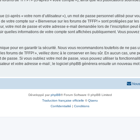
s forums de TFFP! » (ci-après « votre compte »), ainsi que les publications soumise
 (ci-après « votre nom d’utilisateur »), un mot de passe personnel utilisé pour vou
ns de votre compte sur « Bienvenue sur les forums de TFFP! » sont protégées par les
r, votre mot de passe et votre adresse e-mail demandée lors de l’inscription peut êt
sir quelles informations de votre compte sont affichées publiquement. Vous pouvez
ique pour en garantir la sécurité. Nous vous recommandons toutefois de ne pas uti
les forums de TFFP! », veillez donc à le conserver en lieu sûr. En aucun cas, une p
 passe. Si vous oubliez votre mot de passe, vous pouvez utiliser la fonctionnalité 
teur et votre adresse e-mail ; le logiciel phpBB générera ensuite un nouveau mot 
Nous
Développé par
phpBB
® Forum Software © phpBB Limited
Traduction française officielle
©
Qiaeru
Confidentialité
|
Conditions