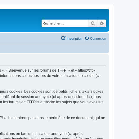
Rechercher
Recherche avancé
Inscription
Connexion
», « Bienvenue sur les forums de TFFP! » et « https://tffp-
nformations collectées lors de votre utilisation de ce site (ci-
urs cookies. Les cookies sont de petits fichiers texte stockés
identifiant de session anonyme (ci-après « session-id »), tous
 les forums de TFFP! » et stocke les sujets que vous avez lus,
 ». Ils n’entrent pas dans le périmètre de ce document, qui ne
blications en tant qu’utilisateur anonyme (ci-après