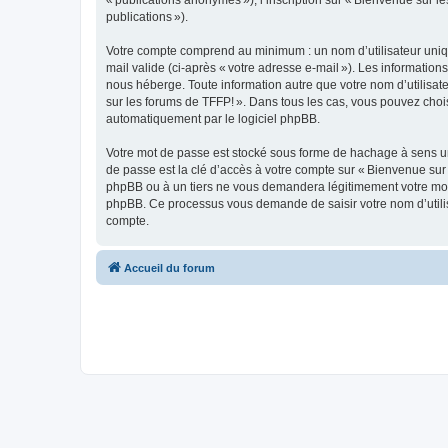
« publications anonymes »), l’inscription sur « Bienvenue sur le
publications »).
Votre compte comprend au minimum : un nom d’utilisateur unique
mail valide (ci-après « votre adresse e-mail »). Les informatio
nous héberge. Toute information autre que votre nom d’utilisateu
sur les forums de TFFP! ». Dans tous les cas, vous pouvez choi
automatiquement par le logiciel phpBB.
Votre mot de passe est stocké sous forme de hachage à sens un
de passe est la clé d’accès à votre compte sur « Bienvenue sur 
phpBB ou à un tiers ne vous demandera légitimement votre mot de
phpBB. Ce processus vous demande de saisir votre nom d’utilisa
compte.
Accueil du forum