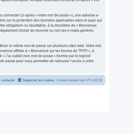
s après inscription, lorsque vous êtes connecté (ci-après « vos
s connecter (ci-après « votre mot de passe »), une adresse e-
 lois sur la protection des données applicables dans le pays qui
re obligatoire ou facultative, à la discrétion de « Bienvenue
 également choisir de recevoir ou non les e-mails générés
liser le même mot de passe sur plusieurs sites web. Votre mot
ersonne affiliée à « Bienvenue sur les forums de TFFP! », à
« J’ai oublié mon mot de passe » fournie par le logiciel
de passe pour vous permettre de retrouver l’accès à votre
 contacter
Supprimer les cookies
Fuseau horaire sur
UTC+02:00