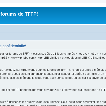
 forums de TFFP!
 confidentialité
les forums de TFFP! » et ses sociétés affiliées (ci-après « nous », « notre », « nos 
iel phpBB », « www.phpbb.com », « phpBB Limited » et « équipes phpBB ») utilisent les i
 naviguez sur « Bienvenue sur les forums de TFFP! », le logiciel phpBB crée plusie
premiers cookies contiennent un identifiant utilisateur (ci-après « user-id ») et un 
ième cookie est créé une fois que vous avez consulté des sujets sur « Bienvenue sur
 logiciel phpBB pendant que vous naviguez sur « Bienvenue sur les forums de TFFP!
e à utiliser celles que vous nous fournissez. Cela inclut, sans s’y limiter : les pu