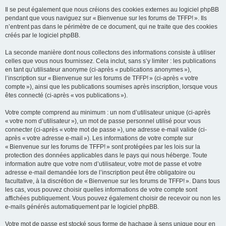
Il se peut également que nous créions des cookies externes au logiciel phpBB
pendant que vous naviguez sur « Bienvenue sur les forums de TFFP! ». Ils
n’entrent pas dans le périmètre de ce document, qui ne traite que des cookies
créés par le logiciel phpBB.
La seconde manière dont nous collectons des informations consiste à utiliser
celles que vous nous fournissez. Cela inclut, sans s’y limiter : les publications
en tant qu’utilisateur anonyme (ci-après « publications anonymes »),
l’inscription sur « Bienvenue sur les forums de TFFP! » (ci-après « votre
compte »), ainsi que les publications soumises après inscription, lorsque vous
êtes connecté (ci-après « vos publications »).
Votre compte comprend au minimum : un nom d’utilisateur unique (ci-après
« votre nom d’utilisateur »), un mot de passe personnel utilisé pour vous
connecter (ci-après « votre mot de passe »), une adresse e-mail valide (ci-
après « votre adresse e-mail »). Les informations de votre compte sur
« Bienvenue sur les forums de TFFP! » sont protégées par les lois sur la
protection des données applicables dans le pays qui nous héberge. Toute
information autre que votre nom d’utilisateur, votre mot de passe et votre
adresse e-mail demandée lors de l’inscription peut être obligatoire ou
facultative, à la discrétion de « Bienvenue sur les forums de TFFP! ». Dans tous
les cas, vous pouvez choisir quelles informations de votre compte sont
affichées publiquement. Vous pouvez également choisir de recevoir ou non les
e-mails générés automatiquement par le logiciel phpBB.
Votre mot de passe est stocké sous forme de hachage à sens unique pour en