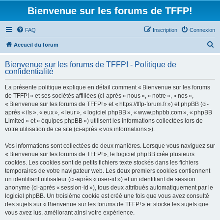
Bienvenue sur les forums de TFFP!
FAQ
Inscription
Connexion
R
Accueil du forum
e
Bienvenue sur les forums de TFFP! - Politique de
c
confidentialité
h
La présente politique explique en détail comment « Bienvenue sur les forums
e
de TFFP! » et ses sociétés affiliées (ci-après « nous », « notre », « nos »,
r
« Bienvenue sur les forums de TFFP! » et « https://tffp-forum.fr ») et phpBB (ci-
après « ils », « eux », « leur », « logiciel phpBB », « www.phpbb.com », « phpBB
c
Limited » et « équipes phpBB ») utilisent les informations collectées lors de
h
votre utilisation de ce site (ci-après « vos informations »).
e
Vos informations sont collectées de deux manières. Lorsque vous naviguez sur
r
« Bienvenue sur les forums de TFFP! », le logiciel phpBB crée plusieurs
cookies. Les cookies sont de petits fichiers texte stockés dans les fichiers
temporaires de votre navigateur web. Les deux premiers cookies contiennent
un identifiant utilisateur (ci-après « user-id ») et un identifiant de session
anonyme (ci-après « session-id »), tous deux attribués automatiquement par le
logiciel phpBB. Un troisième cookie est créé une fois que vous avez consulté
des sujets sur « Bienvenue sur les forums de TFFP! » et stocke les sujets que
vous avez lus, améliorant ainsi votre expérience.