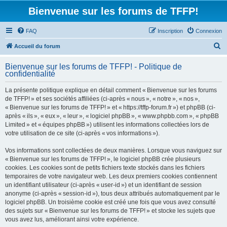
Bienvenue sur les forums de TFFP!
FAQ
Inscription
Connexion
R
Accueil du forum
e
Bienvenue sur les forums de TFFP! - Politique de
c
confidentialité
h
La présente politique explique en détail comment « Bienvenue sur les forums
e
de TFFP! » et ses sociétés affiliées (ci-après « nous », « notre », « nos »,
r
« Bienvenue sur les forums de TFFP! » et « https://tffp-forum.fr ») et phpBB (ci-
après « ils », « eux », « leur », « logiciel phpBB », « www.phpbb.com », « phpBB
c
Limited » et « équipes phpBB ») utilisent les informations collectées lors de
h
votre utilisation de ce site (ci-après « vos informations »).
e
Vos informations sont collectées de deux manières. Lorsque vous naviguez sur
r
« Bienvenue sur les forums de TFFP! », le logiciel phpBB crée plusieurs
cookies. Les cookies sont de petits fichiers texte stockés dans les fichiers
temporaires de votre navigateur web. Les deux premiers cookies contiennent
un identifiant utilisateur (ci-après « user-id ») et un identifiant de session
anonyme (ci-après « session-id »), tous deux attribués automatiquement par le
logiciel phpBB. Un troisième cookie est créé une fois que vous avez consulté
des sujets sur « Bienvenue sur les forums de TFFP! » et stocke les sujets que
vous avez lus, améliorant ainsi votre expérience.