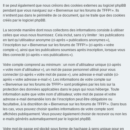
Il se peut également que nous créions des cookies externes au logiciel phpBB
pendant que vous naviguez sur « Bienvenue sur les forums de TFFP! ». Ils
n’entrent pas dans le périmètre de ce document, qui ne traite que des cookies
créés par le logiciel phpBB.
La seconde manière dont nous collectons des informations consiste à utiliser
celles que vous nous fournissez. Cela inclut, sans s’y limiter : les publications
en tant qu’utilisateur anonyme (ci-après « publications anonymes »),
l’inscription sur « Bienvenue sur les forums de TFFP! » (ci-après « votre
compte »), ainsi que les publications soumises après inscription, lorsque vous
êtes connecté (ci-après « vos publications »).
Votre compte comprend au minimum : un nom d’utilisateur unique (ci-après
« votre nom d’utilisateur »), un mot de passe personnel utilisé pour vous
connecter (ci-après « votre mot de passe »), une adresse e-mail valide (ci-
après « votre adresse e-mail »). Les informations de votre compte sur
« Bienvenue sur les forums de TFFP! » sont protégées par les lois sur la
protection des données applicables dans le pays qui nous héberge. Toute
information autre que votre nom d’utilisateur, votre mot de passe et votre
adresse e-mail demandée lors de l’inscription peut être obligatoire ou
facultative, à la discrétion de « Bienvenue sur les forums de TFFP! ». Dans tous
les cas, vous pouvez choisir quelles informations de votre compte sont
affichées publiquement. Vous pouvez également choisir de recevoir ou non les
e-mails générés automatiquement par le logiciel phpBB.
Votre mot de passe est stocké sous forme de hachage à sens unique pour en