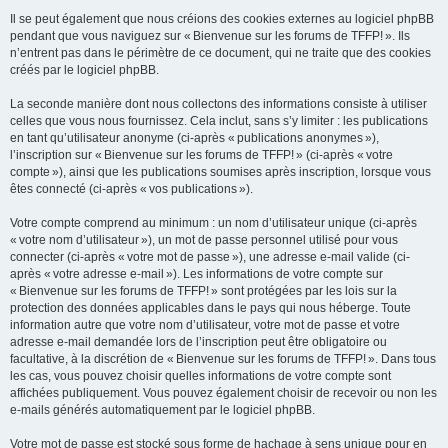
Il se peut également que nous créions des cookies externes au logiciel phpBB
pendant que vous naviguez sur « Bienvenue sur les forums de TFFP! ». Ils
n’entrent pas dans le périmètre de ce document, qui ne traite que des cookies
créés par le logiciel phpBB.
La seconde manière dont nous collectons des informations consiste à utiliser
celles que vous nous fournissez. Cela inclut, sans s’y limiter : les publications
en tant qu’utilisateur anonyme (ci-après « publications anonymes »),
l’inscription sur « Bienvenue sur les forums de TFFP! » (ci-après « votre
compte »), ainsi que les publications soumises après inscription, lorsque vous
êtes connecté (ci-après « vos publications »).
Votre compte comprend au minimum : un nom d’utilisateur unique (ci-après
« votre nom d’utilisateur »), un mot de passe personnel utilisé pour vous
connecter (ci-après « votre mot de passe »), une adresse e-mail valide (ci-
après « votre adresse e-mail »). Les informations de votre compte sur
« Bienvenue sur les forums de TFFP! » sont protégées par les lois sur la
protection des données applicables dans le pays qui nous héberge. Toute
information autre que votre nom d’utilisateur, votre mot de passe et votre
adresse e-mail demandée lors de l’inscription peut être obligatoire ou
facultative, à la discrétion de « Bienvenue sur les forums de TFFP! ». Dans tous
les cas, vous pouvez choisir quelles informations de votre compte sont
affichées publiquement. Vous pouvez également choisir de recevoir ou non les
e-mails générés automatiquement par le logiciel phpBB.
Votre mot de passe est stocké sous forme de hachage à sens unique pour en