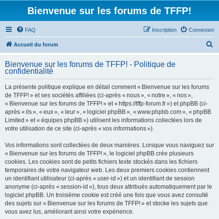
Bienvenue sur les forums de TFFP!
FAQ
Inscription
Connexion
R
Accueil du forum
e
Bienvenue sur les forums de TFFP! - Politique de
c
confidentialité
h
La présente politique explique en détail comment « Bienvenue sur les forums
e
de TFFP! » et ses sociétés affiliées (ci-après « nous », « notre », « nos »,
r
« Bienvenue sur les forums de TFFP! » et « https://tffp-forum.fr ») et phpBB (ci-
après « ils », « eux », « leur », « logiciel phpBB », « www.phpbb.com », « phpBB
c
Limited » et « équipes phpBB ») utilisent les informations collectées lors de
h
votre utilisation de ce site (ci-après « vos informations »).
e
Vos informations sont collectées de deux manières. Lorsque vous naviguez sur
r
« Bienvenue sur les forums de TFFP! », le logiciel phpBB crée plusieurs
cookies. Les cookies sont de petits fichiers texte stockés dans les fichiers
temporaires de votre navigateur web. Les deux premiers cookies contiennent
un identifiant utilisateur (ci-après « user-id ») et un identifiant de session
anonyme (ci-après « session-id »), tous deux attribués automatiquement par le
logiciel phpBB. Un troisième cookie est créé une fois que vous avez consulté
des sujets sur « Bienvenue sur les forums de TFFP! » et stocke les sujets que
vous avez lus, améliorant ainsi votre expérience.