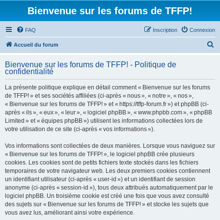
Bienvenue sur les forums de TFFP!
FAQ
Inscription
Connexion
R
Accueil du forum
e
Bienvenue sur les forums de TFFP! - Politique de
c
confidentialité
h
La présente politique explique en détail comment « Bienvenue sur les forums
e
de TFFP! » et ses sociétés affiliées (ci-après « nous », « notre », « nos »,
r
« Bienvenue sur les forums de TFFP! » et « https://tffp-forum.fr ») et phpBB (ci-
après « ils », « eux », « leur », « logiciel phpBB », « www.phpbb.com », « phpBB
c
Limited » et « équipes phpBB ») utilisent les informations collectées lors de
h
votre utilisation de ce site (ci-après « vos informations »).
e
Vos informations sont collectées de deux manières. Lorsque vous naviguez sur
r
« Bienvenue sur les forums de TFFP! », le logiciel phpBB crée plusieurs
cookies. Les cookies sont de petits fichiers texte stockés dans les fichiers
temporaires de votre navigateur web. Les deux premiers cookies contiennent
un identifiant utilisateur (ci-après « user-id ») et un identifiant de session
anonyme (ci-après « session-id »), tous deux attribués automatiquement par le
logiciel phpBB. Un troisième cookie est créé une fois que vous avez consulté
des sujets sur « Bienvenue sur les forums de TFFP! » et stocke les sujets que
vous avez lus, améliorant ainsi votre expérience.