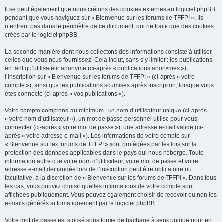
Il se peut également que nous créions des cookies externes au logiciel phpBB
pendant que vous naviguez sur « Bienvenue sur les forums de TFFP! ». Ils
n’entrent pas dans le périmètre de ce document, qui ne traite que des cookies
créés par le logiciel phpBB.
La seconde manière dont nous collectons des informations consiste à utiliser
celles que vous nous fournissez. Cela inclut, sans s’y limiter : les publications
en tant qu’utilisateur anonyme (ci-après « publications anonymes »),
l’inscription sur « Bienvenue sur les forums de TFFP! » (ci-après « votre
compte »), ainsi que les publications soumises après inscription, lorsque vous
êtes connecté (ci-après « vos publications »).
Votre compte comprend au minimum : un nom d’utilisateur unique (ci-après
« votre nom d’utilisateur »), un mot de passe personnel utilisé pour vous
connecter (ci-après « votre mot de passe »), une adresse e-mail valide (ci-
après « votre adresse e-mail »). Les informations de votre compte sur
« Bienvenue sur les forums de TFFP! » sont protégées par les lois sur la
protection des données applicables dans le pays qui nous héberge. Toute
information autre que votre nom d’utilisateur, votre mot de passe et votre
adresse e-mail demandée lors de l’inscription peut être obligatoire ou
facultative, à la discrétion de « Bienvenue sur les forums de TFFP! ». Dans tous
les cas, vous pouvez choisir quelles informations de votre compte sont
affichées publiquement. Vous pouvez également choisir de recevoir ou non les
e-mails générés automatiquement par le logiciel phpBB.
Votre mot de passe est stocké sous forme de hachage à sens unique pour en