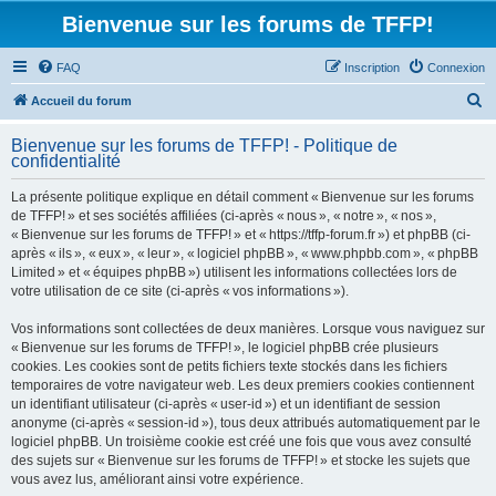
Bienvenue sur les forums de TFFP!
FAQ
Inscription
Connexion
R
Accueil du forum
e
Bienvenue sur les forums de TFFP! - Politique de
c
confidentialité
h
La présente politique explique en détail comment « Bienvenue sur les forums
e
de TFFP! » et ses sociétés affiliées (ci-après « nous », « notre », « nos »,
r
« Bienvenue sur les forums de TFFP! » et « https://tffp-forum.fr ») et phpBB (ci-
après « ils », « eux », « leur », « logiciel phpBB », « www.phpbb.com », « phpBB
c
Limited » et « équipes phpBB ») utilisent les informations collectées lors de
h
votre utilisation de ce site (ci-après « vos informations »).
e
Vos informations sont collectées de deux manières. Lorsque vous naviguez sur
r
« Bienvenue sur les forums de TFFP! », le logiciel phpBB crée plusieurs
cookies. Les cookies sont de petits fichiers texte stockés dans les fichiers
temporaires de votre navigateur web. Les deux premiers cookies contiennent
un identifiant utilisateur (ci-après « user-id ») et un identifiant de session
anonyme (ci-après « session-id »), tous deux attribués automatiquement par le
logiciel phpBB. Un troisième cookie est créé une fois que vous avez consulté
des sujets sur « Bienvenue sur les forums de TFFP! » et stocke les sujets que
vous avez lus, améliorant ainsi votre expérience.