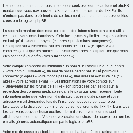
Il se peut également que nous créions des cookies externes au logiciel phpBB
pendant que vous naviguez sur « Bienvenue sur les forums de TFFP! ». Ils
n’entrent pas dans le périmètre de ce document, qui ne traite que des cookies
créés par le logiciel phpBB.
La seconde manière dont nous collectons des informations consiste à utiliser
celles que vous nous fournissez. Cela inclut, sans s’y limiter : les publications
en tant qu’utilisateur anonyme (ci-après « publications anonymes »),
l’inscription sur « Bienvenue sur les forums de TFFP! » (ci-après « votre
compte »), ainsi que les publications soumises après inscription, lorsque vous
êtes connecté (ci-après « vos publications »).
Votre compte comprend au minimum : un nom d’utilisateur unique (ci-après
« votre nom d’utilisateur »), un mot de passe personnel utilisé pour vous
connecter (ci-après « votre mot de passe »), une adresse e-mail valide (ci-
après « votre adresse e-mail »). Les informations de votre compte sur
« Bienvenue sur les forums de TFFP! » sont protégées par les lois sur la
protection des données applicables dans le pays qui nous héberge. Toute
information autre que votre nom d’utilisateur, votre mot de passe et votre
adresse e-mail demandée lors de l’inscription peut être obligatoire ou
facultative, à la discrétion de « Bienvenue sur les forums de TFFP! ». Dans tous
les cas, vous pouvez choisir quelles informations de votre compte sont
affichées publiquement. Vous pouvez également choisir de recevoir ou non les
e-mails générés automatiquement par le logiciel phpBB.
Votre mot de passe est stocké sous forme de hachage à sens unique pour en