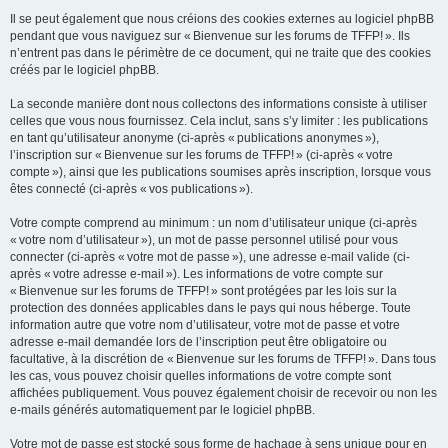
Il se peut également que nous créions des cookies externes au logiciel phpBB
pendant que vous naviguez sur « Bienvenue sur les forums de TFFP! ». Ils
n’entrent pas dans le périmètre de ce document, qui ne traite que des cookies
créés par le logiciel phpBB.
La seconde manière dont nous collectons des informations consiste à utiliser
celles que vous nous fournissez. Cela inclut, sans s’y limiter : les publications
en tant qu’utilisateur anonyme (ci-après « publications anonymes »),
l’inscription sur « Bienvenue sur les forums de TFFP! » (ci-après « votre
compte »), ainsi que les publications soumises après inscription, lorsque vous
êtes connecté (ci-après « vos publications »).
Votre compte comprend au minimum : un nom d’utilisateur unique (ci-après
« votre nom d’utilisateur »), un mot de passe personnel utilisé pour vous
connecter (ci-après « votre mot de passe »), une adresse e-mail valide (ci-
après « votre adresse e-mail »). Les informations de votre compte sur
« Bienvenue sur les forums de TFFP! » sont protégées par les lois sur la
protection des données applicables dans le pays qui nous héberge. Toute
information autre que votre nom d’utilisateur, votre mot de passe et votre
adresse e-mail demandée lors de l’inscription peut être obligatoire ou
facultative, à la discrétion de « Bienvenue sur les forums de TFFP! ». Dans tous
les cas, vous pouvez choisir quelles informations de votre compte sont
affichées publiquement. Vous pouvez également choisir de recevoir ou non les
e-mails générés automatiquement par le logiciel phpBB.
Votre mot de passe est stocké sous forme de hachage à sens unique pour en