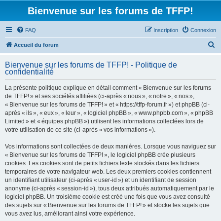
Bienvenue sur les forums de TFFP!
FAQ
Inscription
Connexion
R
Accueil du forum
e
Bienvenue sur les forums de TFFP! - Politique de
c
confidentialité
h
La présente politique explique en détail comment « Bienvenue sur les forums
e
de TFFP! » et ses sociétés affiliées (ci-après « nous », « notre », « nos »,
r
« Bienvenue sur les forums de TFFP! » et « https://tffp-forum.fr ») et phpBB (ci-
après « ils », « eux », « leur », « logiciel phpBB », « www.phpbb.com », « phpBB
c
Limited » et « équipes phpBB ») utilisent les informations collectées lors de
h
votre utilisation de ce site (ci-après « vos informations »).
e
Vos informations sont collectées de deux manières. Lorsque vous naviguez sur
r
« Bienvenue sur les forums de TFFP! », le logiciel phpBB crée plusieurs
cookies. Les cookies sont de petits fichiers texte stockés dans les fichiers
temporaires de votre navigateur web. Les deux premiers cookies contiennent
un identifiant utilisateur (ci-après « user-id ») et un identifiant de session
anonyme (ci-après « session-id »), tous deux attribués automatiquement par le
logiciel phpBB. Un troisième cookie est créé une fois que vous avez consulté
des sujets sur « Bienvenue sur les forums de TFFP! » et stocke les sujets que
vous avez lus, améliorant ainsi votre expérience.