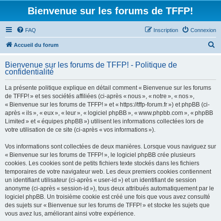
Bienvenue sur les forums de TFFP!
FAQ
Inscription
Connexion
R
Accueil du forum
e
Bienvenue sur les forums de TFFP! - Politique de
c
confidentialité
h
La présente politique explique en détail comment « Bienvenue sur les forums
e
de TFFP! » et ses sociétés affiliées (ci-après « nous », « notre », « nos »,
r
« Bienvenue sur les forums de TFFP! » et « https://tffp-forum.fr ») et phpBB (ci-
après « ils », « eux », « leur », « logiciel phpBB », « www.phpbb.com », « phpBB
c
Limited » et « équipes phpBB ») utilisent les informations collectées lors de
h
votre utilisation de ce site (ci-après « vos informations »).
e
Vos informations sont collectées de deux manières. Lorsque vous naviguez sur
r
« Bienvenue sur les forums de TFFP! », le logiciel phpBB crée plusieurs
cookies. Les cookies sont de petits fichiers texte stockés dans les fichiers
temporaires de votre navigateur web. Les deux premiers cookies contiennent
un identifiant utilisateur (ci-après « user-id ») et un identifiant de session
anonyme (ci-après « session-id »), tous deux attribués automatiquement par le
logiciel phpBB. Un troisième cookie est créé une fois que vous avez consulté
des sujets sur « Bienvenue sur les forums de TFFP! » et stocke les sujets que
vous avez lus, améliorant ainsi votre expérience.