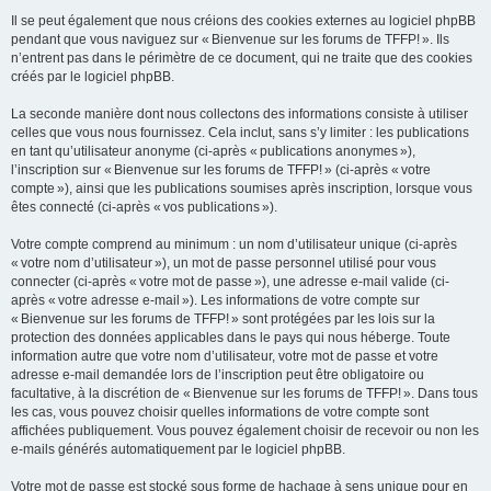
Il se peut également que nous créions des cookies externes au logiciel phpBB
pendant que vous naviguez sur « Bienvenue sur les forums de TFFP! ». Ils
n’entrent pas dans le périmètre de ce document, qui ne traite que des cookies
créés par le logiciel phpBB.
La seconde manière dont nous collectons des informations consiste à utiliser
celles que vous nous fournissez. Cela inclut, sans s’y limiter : les publications
en tant qu’utilisateur anonyme (ci-après « publications anonymes »),
l’inscription sur « Bienvenue sur les forums de TFFP! » (ci-après « votre
compte »), ainsi que les publications soumises après inscription, lorsque vous
êtes connecté (ci-après « vos publications »).
Votre compte comprend au minimum : un nom d’utilisateur unique (ci-après
« votre nom d’utilisateur »), un mot de passe personnel utilisé pour vous
connecter (ci-après « votre mot de passe »), une adresse e-mail valide (ci-
après « votre adresse e-mail »). Les informations de votre compte sur
« Bienvenue sur les forums de TFFP! » sont protégées par les lois sur la
protection des données applicables dans le pays qui nous héberge. Toute
information autre que votre nom d’utilisateur, votre mot de passe et votre
adresse e-mail demandée lors de l’inscription peut être obligatoire ou
facultative, à la discrétion de « Bienvenue sur les forums de TFFP! ». Dans tous
les cas, vous pouvez choisir quelles informations de votre compte sont
affichées publiquement. Vous pouvez également choisir de recevoir ou non les
e-mails générés automatiquement par le logiciel phpBB.
Votre mot de passe est stocké sous forme de hachage à sens unique pour en