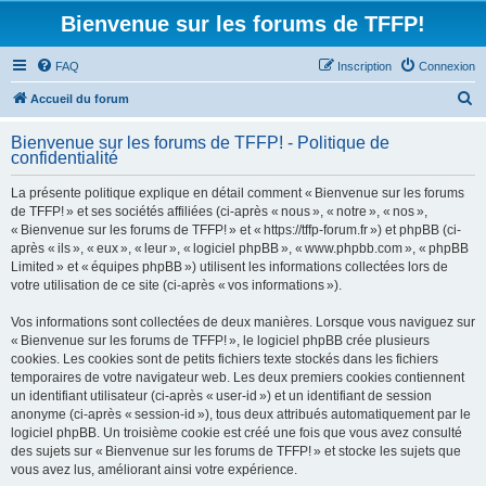
Bienvenue sur les forums de TFFP!
FAQ
Inscription
Connexion
R
Accueil du forum
e
Bienvenue sur les forums de TFFP! - Politique de
c
confidentialité
h
La présente politique explique en détail comment « Bienvenue sur les forums
e
de TFFP! » et ses sociétés affiliées (ci-après « nous », « notre », « nos »,
r
« Bienvenue sur les forums de TFFP! » et « https://tffp-forum.fr ») et phpBB (ci-
après « ils », « eux », « leur », « logiciel phpBB », « www.phpbb.com », « phpBB
c
Limited » et « équipes phpBB ») utilisent les informations collectées lors de
h
votre utilisation de ce site (ci-après « vos informations »).
e
Vos informations sont collectées de deux manières. Lorsque vous naviguez sur
r
« Bienvenue sur les forums de TFFP! », le logiciel phpBB crée plusieurs
cookies. Les cookies sont de petits fichiers texte stockés dans les fichiers
temporaires de votre navigateur web. Les deux premiers cookies contiennent
un identifiant utilisateur (ci-après « user-id ») et un identifiant de session
anonyme (ci-après « session-id »), tous deux attribués automatiquement par le
logiciel phpBB. Un troisième cookie est créé une fois que vous avez consulté
des sujets sur « Bienvenue sur les forums de TFFP! » et stocke les sujets que
vous avez lus, améliorant ainsi votre expérience.