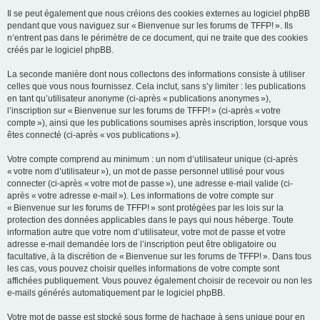
Il se peut également que nous créions des cookies externes au logiciel phpBB
pendant que vous naviguez sur « Bienvenue sur les forums de TFFP! ». Ils
n’entrent pas dans le périmètre de ce document, qui ne traite que des cookies
créés par le logiciel phpBB.
La seconde manière dont nous collectons des informations consiste à utiliser
celles que vous nous fournissez. Cela inclut, sans s’y limiter : les publications
en tant qu’utilisateur anonyme (ci-après « publications anonymes »),
l’inscription sur « Bienvenue sur les forums de TFFP! » (ci-après « votre
compte »), ainsi que les publications soumises après inscription, lorsque vous
êtes connecté (ci-après « vos publications »).
Votre compte comprend au minimum : un nom d’utilisateur unique (ci-après
« votre nom d’utilisateur »), un mot de passe personnel utilisé pour vous
connecter (ci-après « votre mot de passe »), une adresse e-mail valide (ci-
après « votre adresse e-mail »). Les informations de votre compte sur
« Bienvenue sur les forums de TFFP! » sont protégées par les lois sur la
protection des données applicables dans le pays qui nous héberge. Toute
information autre que votre nom d’utilisateur, votre mot de passe et votre
adresse e-mail demandée lors de l’inscription peut être obligatoire ou
facultative, à la discrétion de « Bienvenue sur les forums de TFFP! ». Dans tous
les cas, vous pouvez choisir quelles informations de votre compte sont
affichées publiquement. Vous pouvez également choisir de recevoir ou non les
e-mails générés automatiquement par le logiciel phpBB.
Votre mot de passe est stocké sous forme de hachage à sens unique pour en