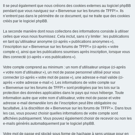
Il se peut également que nous créions des cookies externes au logiciel phpBB
pendant que vous naviguez sur « Bienvenue sur les forums de TFFP! ». Ils
n’entrent pas dans le périmètre de ce document, qui ne traite que des cookies
créés par le logiciel phpBB.
La seconde manière dont nous collectons des informations consiste à utiliser
celles que vous nous fournissez. Cela inclut, sans s’y limiter : les publications
en tant qu’utilisateur anonyme (ci-après « publications anonymes »),
l’inscription sur « Bienvenue sur les forums de TFFP! » (ci-après « votre
compte »), ainsi que les publications soumises après inscription, lorsque vous
êtes connecté (ci-après « vos publications »).
Votre compte comprend au minimum : un nom d’utilisateur unique (ci-après
« votre nom d’utilisateur »), un mot de passe personnel utilisé pour vous
connecter (ci-après « votre mot de passe »), une adresse e-mail valide (ci-
après « votre adresse e-mail »). Les informations de votre compte sur
« Bienvenue sur les forums de TFFP! » sont protégées par les lois sur la
protection des données applicables dans le pays qui nous héberge. Toute
information autre que votre nom d’utilisateur, votre mot de passe et votre
adresse e-mail demandée lors de l’inscription peut être obligatoire ou
facultative, à la discrétion de « Bienvenue sur les forums de TFFP! ». Dans tous
les cas, vous pouvez choisir quelles informations de votre compte sont
affichées publiquement. Vous pouvez également choisir de recevoir ou non les
e-mails générés automatiquement par le logiciel phpBB.
Votre mot de passe est stocké sous forme de hachage à sens unique pour en