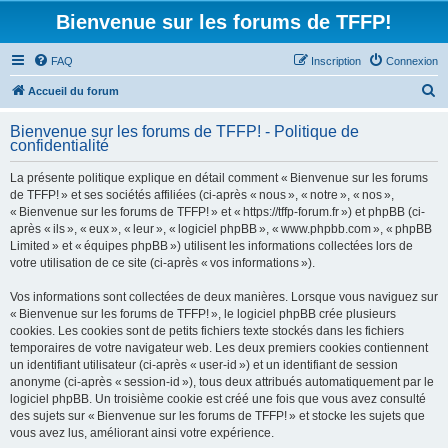
Bienvenue sur les forums de TFFP!
FAQ
Inscription
Connexion
R
Accueil du forum
e
Bienvenue sur les forums de TFFP! - Politique de
c
confidentialité
h
La présente politique explique en détail comment « Bienvenue sur les forums
e
de TFFP! » et ses sociétés affiliées (ci-après « nous », « notre », « nos »,
r
« Bienvenue sur les forums de TFFP! » et « https://tffp-forum.fr ») et phpBB (ci-
après « ils », « eux », « leur », « logiciel phpBB », « www.phpbb.com », « phpBB
c
Limited » et « équipes phpBB ») utilisent les informations collectées lors de
h
votre utilisation de ce site (ci-après « vos informations »).
e
Vos informations sont collectées de deux manières. Lorsque vous naviguez sur
r
« Bienvenue sur les forums de TFFP! », le logiciel phpBB crée plusieurs
cookies. Les cookies sont de petits fichiers texte stockés dans les fichiers
temporaires de votre navigateur web. Les deux premiers cookies contiennent
un identifiant utilisateur (ci-après « user-id ») et un identifiant de session
anonyme (ci-après « session-id »), tous deux attribués automatiquement par le
logiciel phpBB. Un troisième cookie est créé une fois que vous avez consulté
des sujets sur « Bienvenue sur les forums de TFFP! » et stocke les sujets que
vous avez lus, améliorant ainsi votre expérience.