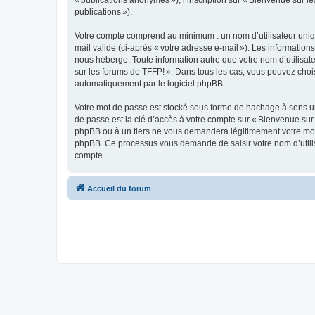
« publications anonymes »), l’inscription sur « Bienvenue sur le
publications »).
Votre compte comprend au minimum : un nom d’utilisateur unique
mail valide (ci-après « votre adresse e-mail »). Les informatio
nous héberge. Toute information autre que votre nom d’utilisateu
sur les forums de TFFP! ». Dans tous les cas, vous pouvez choi
automatiquement par le logiciel phpBB.
Votre mot de passe est stocké sous forme de hachage à sens un
de passe est la clé d’accès à votre compte sur « Bienvenue sur 
phpBB ou à un tiers ne vous demandera légitimement votre mot de
phpBB. Ce processus vous demande de saisir votre nom d’utilisa
compte.
Accueil du forum