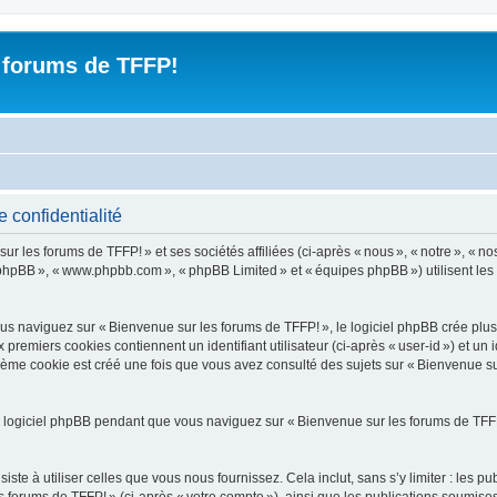
 forums de TFFP!
 confidentialité
les forums de TFFP! » et ses sociétés affiliées (ci-après « nous », « notre », « nos 
iel phpBB », « www.phpbb.com », « phpBB Limited » et « équipes phpBB ») utilisent les i
 naviguez sur « Bienvenue sur les forums de TFFP! », le logiciel phpBB crée plusie
premiers cookies contiennent un identifiant utilisateur (ci-après « user-id ») et un 
ième cookie est créé une fois que vous avez consulté des sujets sur « Bienvenue sur
 logiciel phpBB pendant que vous naviguez sur « Bienvenue sur les forums de TFFP!
e à utiliser celles que vous nous fournissez. Cela inclut, sans s’y limiter : les pu