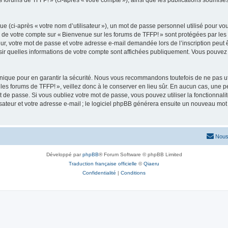
s forums de TFFP! » (ci-après « votre compte »), ainsi que les publications soumise
 (ci-après « votre nom d’utilisateur »), un mot de passe personnel utilisé pour vou
ns de votre compte sur « Bienvenue sur les forums de TFFP! » sont protégées par les
r, votre mot de passe et votre adresse e-mail demandée lors de l’inscription peut êt
sir quelles informations de votre compte sont affichées publiquement. Vous pouvez
ique pour en garantir la sécurité. Nous vous recommandons toutefois de ne pas uti
les forums de TFFP! », veillez donc à le conserver en lieu sûr. En aucun cas, une p
 passe. Si vous oubliez votre mot de passe, vous pouvez utiliser la fonctionnalité 
teur et votre adresse e-mail ; le logiciel phpBB générera ensuite un nouveau mot 
Nous
Développé par
phpBB
® Forum Software © phpBB Limited
Traduction française officielle
©
Qiaeru
Confidentialité
|
Conditions