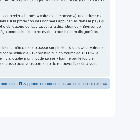
s après inscription, lorsque vous êtes connecté (ci-après « vos
s connecter (ci-après « votre mot de passe »), une adresse e-
 lois sur la protection des données applicables dans le pays qui
re obligatoire ou facultative, à la discrétion de « Bienvenue
 également choisir de recevoir ou non les e-mails générés
liser le même mot de passe sur plusieurs sites web. Votre mot
ersonne affiliée à « Bienvenue sur les forums de TFFP! », à
« J’ai oublié mon mot de passe » fournie par le logiciel
de passe pour vous permettre de retrouver l’accès à votre
 contacter
Supprimer les cookies
Fuseau horaire sur
UTC+02:00