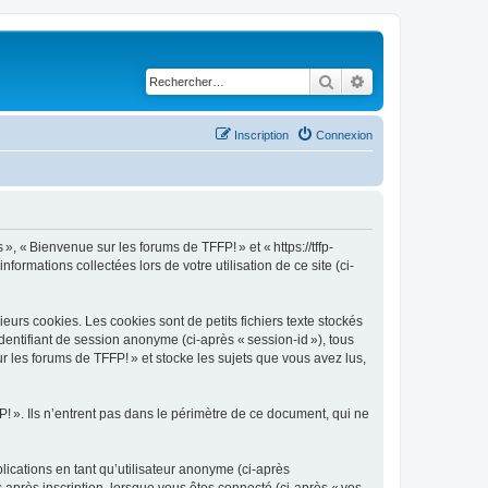
Rechercher
Recherche avancé
Inscription
Connexion
», « Bienvenue sur les forums de TFFP! » et « https://tffp-
nformations collectées lors de votre utilisation de ce site (ci-
urs cookies. Les cookies sont de petits fichiers texte stockés
identifiant de session anonyme (ci-après « session-id »), tous
 les forums de TFFP! » et stocke les sujets que vous avez lus,
 ». Ils n’entrent pas dans le périmètre de ce document, qui ne
blications en tant qu’utilisateur anonyme (ci-après