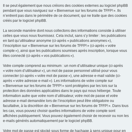
Il se peut également que nous créions des cookies externes au logiciel phpBB
pendant que vous naviguez sur « Bienvenue sur les forums de TFFP! ». Ils
n’entrent pas dans le périmètre de ce document, qui ne traite que des cookies
créés par le logiciel phpBB.
La seconde manière dont nous collectons des informations consiste à utiliser
celles que vous nous fournissez. Cela inclut, sans s’y limiter : les publications
en tant qu’utilisateur anonyme (ci-après « publications anonymes »),
l’inscription sur « Bienvenue sur les forums de TFFP! » (ci-après « votre
compte »), ainsi que les publications soumises après inscription, lorsque vous
êtes connecté (ci-après « vos publications »).
Votre compte comprend au minimum : un nom d’utilisateur unique (ci-après
« votre nom d’utilisateur »), un mot de passe personnel utilisé pour vous
connecter (ci-après « votre mot de passe »), une adresse e-mail valide (ci-
après « votre adresse e-mail »). Les informations de votre compte sur
« Bienvenue sur les forums de TFFP! » sont protégées par les lois sur la
protection des données applicables dans le pays qui nous héberge. Toute
information autre que votre nom d’utilisateur, votre mot de passe et votre
adresse e-mail demandée lors de l’inscription peut être obligatoire ou
facultative, à la discrétion de « Bienvenue sur les forums de TFFP! ». Dans tous
les cas, vous pouvez choisir quelles informations de votre compte sont
affichées publiquement. Vous pouvez également choisir de recevoir ou non les
e-mails générés automatiquement par le logiciel phpBB.
Votre mot de passe est stocké sous forme de hachage à sens unique pour en