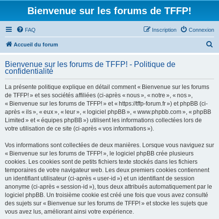
Bienvenue sur les forums de TFFP!
FAQ
Inscription
Connexion
R
Accueil du forum
e
Bienvenue sur les forums de TFFP! - Politique de
c
confidentialité
h
La présente politique explique en détail comment « Bienvenue sur les forums
e
de TFFP! » et ses sociétés affiliées (ci-après « nous », « notre », « nos »,
r
« Bienvenue sur les forums de TFFP! » et « https://tffp-forum.fr ») et phpBB (ci-
après « ils », « eux », « leur », « logiciel phpBB », « www.phpbb.com », « phpBB
c
Limited » et « équipes phpBB ») utilisent les informations collectées lors de
h
votre utilisation de ce site (ci-après « vos informations »).
e
Vos informations sont collectées de deux manières. Lorsque vous naviguez sur
r
« Bienvenue sur les forums de TFFP! », le logiciel phpBB crée plusieurs
cookies. Les cookies sont de petits fichiers texte stockés dans les fichiers
temporaires de votre navigateur web. Les deux premiers cookies contiennent
un identifiant utilisateur (ci-après « user-id ») et un identifiant de session
anonyme (ci-après « session-id »), tous deux attribués automatiquement par le
logiciel phpBB. Un troisième cookie est créé une fois que vous avez consulté
des sujets sur « Bienvenue sur les forums de TFFP! » et stocke les sujets que
vous avez lus, améliorant ainsi votre expérience.