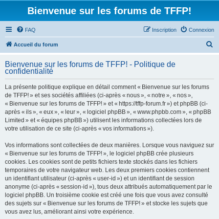
Bienvenue sur les forums de TFFP!
FAQ
Inscription
Connexion
R
Accueil du forum
e
Bienvenue sur les forums de TFFP! - Politique de
c
confidentialité
h
La présente politique explique en détail comment « Bienvenue sur les forums
e
de TFFP! » et ses sociétés affiliées (ci-après « nous », « notre », « nos »,
r
« Bienvenue sur les forums de TFFP! » et « https://tffp-forum.fr ») et phpBB (ci-
après « ils », « eux », « leur », « logiciel phpBB », « www.phpbb.com », « phpBB
c
Limited » et « équipes phpBB ») utilisent les informations collectées lors de
h
votre utilisation de ce site (ci-après « vos informations »).
e
Vos informations sont collectées de deux manières. Lorsque vous naviguez sur
r
« Bienvenue sur les forums de TFFP! », le logiciel phpBB crée plusieurs
cookies. Les cookies sont de petits fichiers texte stockés dans les fichiers
temporaires de votre navigateur web. Les deux premiers cookies contiennent
un identifiant utilisateur (ci-après « user-id ») et un identifiant de session
anonyme (ci-après « session-id »), tous deux attribués automatiquement par le
logiciel phpBB. Un troisième cookie est créé une fois que vous avez consulté
des sujets sur « Bienvenue sur les forums de TFFP! » et stocke les sujets que
vous avez lus, améliorant ainsi votre expérience.