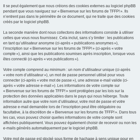
Il se peut également que nous créions des cookies externes au logiciel phpBB
pendant que vous naviguez sur « Bienvenue sur les forums de TFFP! ». Ils
n’entrent pas dans le périmètre de ce document, qui ne traite que des cookies
créés par le logiciel phpBB.
La seconde manière dont nous collectons des informations consiste à utiliser
celles que vous nous fournissez. Cela inclut, sans s’y limiter : les publications
en tant qu’utilisateur anonyme (ci-après « publications anonymes »),
l’inscription sur « Bienvenue sur les forums de TFFP! » (ci-après « votre
compte »), ainsi que les publications soumises après inscription, lorsque vous
êtes connecté (ci-après « vos publications »).
Votre compte comprend au minimum : un nom d’utilisateur unique (ci-après
« votre nom d’utilisateur »), un mot de passe personnel utilisé pour vous
connecter (ci-après « votre mot de passe »), une adresse e-mail valide (ci-
après « votre adresse e-mail »). Les informations de votre compte sur
« Bienvenue sur les forums de TFFP! » sont protégées par les lois sur la
protection des données applicables dans le pays qui nous héberge. Toute
information autre que votre nom d’utilisateur, votre mot de passe et votre
adresse e-mail demandée lors de l’inscription peut être obligatoire ou
facultative, à la discrétion de « Bienvenue sur les forums de TFFP! ». Dans tous
les cas, vous pouvez choisir quelles informations de votre compte sont
affichées publiquement. Vous pouvez également choisir de recevoir ou non les
e-mails générés automatiquement par le logiciel phpBB.
Votre mot de passe est stocké sous forme de hachage à sens unique pour en