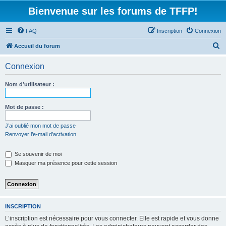
Bienvenue sur les forums de TFFP!
FAQ
Inscription
Connexion
R
Accueil du forum
e
Connexion
c
h
Nom d’utilisateur :
e
r
Mot de passe :
c
J’ai oublié mon mot de passe
h
Renvoyer l’e-mail d’activation
e
Se souvenir de moi
r
Masquer ma présence pour cette session
INSCRIPTION
L’inscription est nécessaire pour vous connecter. Elle est rapide et vous donne