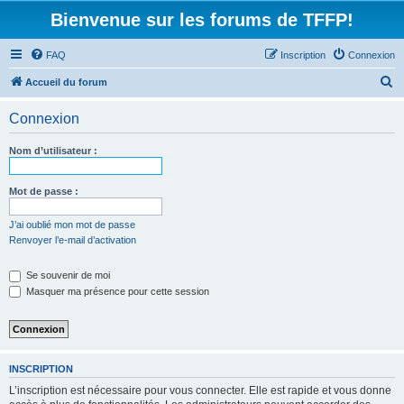
Bienvenue sur les forums de TFFP!
FAQ
Inscription
Connexion
R
Accueil du forum
e
Connexion
c
h
Nom d’utilisateur :
e
r
Mot de passe :
c
J’ai oublié mon mot de passe
h
Renvoyer l’e-mail d’activation
e
Se souvenir de moi
r
Masquer ma présence pour cette session
INSCRIPTION
L’inscription est nécessaire pour vous connecter. Elle est rapide et vous donne