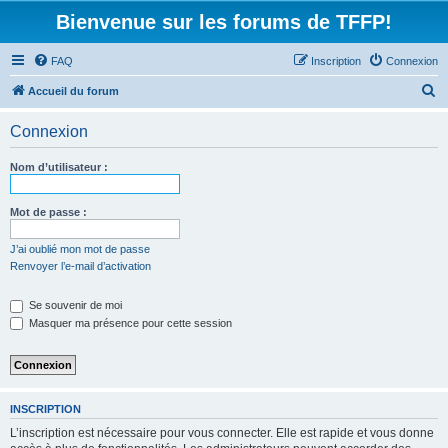
Bienvenue sur les forums de TFFP!
FAQ
Inscription
Connexion
R
Accueil du forum
e
Connexion
c
h
Nom d’utilisateur :
e
r
Mot de passe :
c
J’ai oublié mon mot de passe
h
Renvoyer l’e-mail d’activation
e
Se souvenir de moi
r
Masquer ma présence pour cette session
INSCRIPTION
L’inscription est nécessaire pour vous connecter. Elle est rapide et vous donne