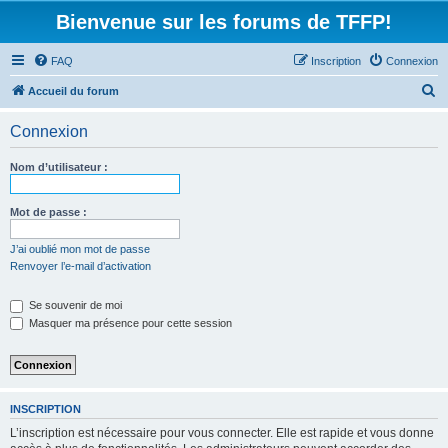
Bienvenue sur les forums de TFFP!
FAQ
Inscription
Connexion
R
Accueil du forum
e
Connexion
c
h
Nom d’utilisateur :
e
r
Mot de passe :
c
J’ai oublié mon mot de passe
h
Renvoyer l’e-mail d’activation
e
Se souvenir de moi
r
Masquer ma présence pour cette session
INSCRIPTION
L’inscription est nécessaire pour vous connecter. Elle est rapide et vous donne