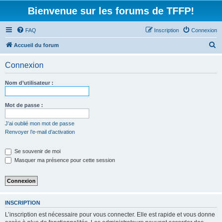
Bienvenue sur les forums de TFFP!
FAQ
Inscription
Connexion
R
Accueil du forum
e
Connexion
c
h
Nom d’utilisateur :
e
r
Mot de passe :
c
J’ai oublié mon mot de passe
h
Renvoyer l’e-mail d’activation
e
Se souvenir de moi
r
Masquer ma présence pour cette session
INSCRIPTION
L’inscription est nécessaire pour vous connecter. Elle est rapide et vous donne