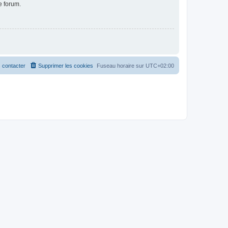
e forum.
 contacter
Supprimer les cookies
Fuseau horaire sur
UTC+02:00