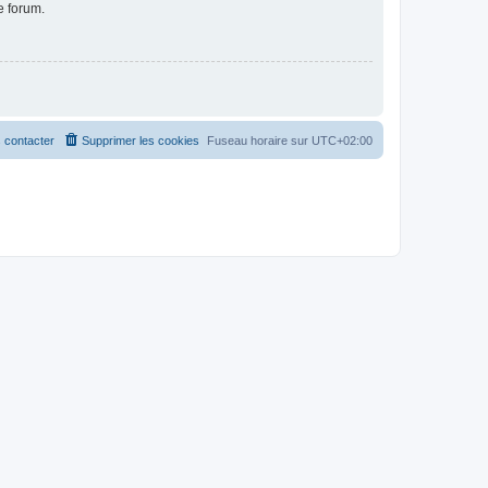
e forum.
 contacter
Supprimer les cookies
Fuseau horaire sur
UTC+02:00