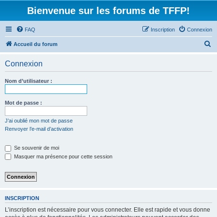
Bienvenue sur les forums de TFFP!
FAQ
Inscription
Connexion
R
Accueil du forum
e
Connexion
c
h
Nom d’utilisateur :
e
r
Mot de passe :
c
J’ai oublié mon mot de passe
h
Renvoyer l’e-mail d’activation
e
Se souvenir de moi
r
Masquer ma présence pour cette session
INSCRIPTION
L’inscription est nécessaire pour vous connecter. Elle est rapide et vous donne