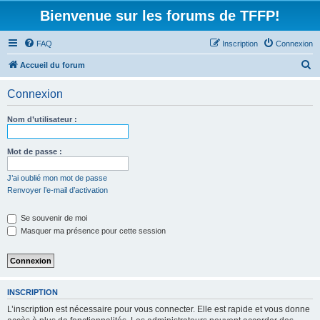
Bienvenue sur les forums de TFFP!
FAQ
Inscription
Connexion
R
Accueil du forum
e
Connexion
c
h
Nom d’utilisateur :
e
r
Mot de passe :
c
J’ai oublié mon mot de passe
h
Renvoyer l’e-mail d’activation
e
Se souvenir de moi
r
Masquer ma présence pour cette session
INSCRIPTION
L’inscription est nécessaire pour vous connecter. Elle est rapide et vous donne