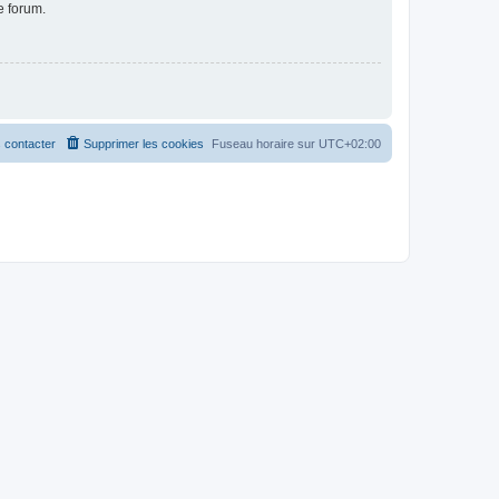
e forum.
 contacter
Supprimer les cookies
Fuseau horaire sur
UTC+02:00