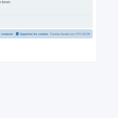
e forum.
 contacter
Supprimer les cookies
Fuseau horaire sur
UTC+02:00