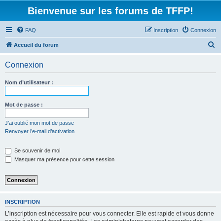
Bienvenue sur les forums de TFFP!
FAQ
Inscription
Connexion
R
Accueil du forum
e
Connexion
c
h
Nom d’utilisateur :
e
r
Mot de passe :
c
J’ai oublié mon mot de passe
h
Renvoyer l’e-mail d’activation
e
Se souvenir de moi
r
Masquer ma présence pour cette session
INSCRIPTION
L’inscription est nécessaire pour vous connecter. Elle est rapide et vous donne