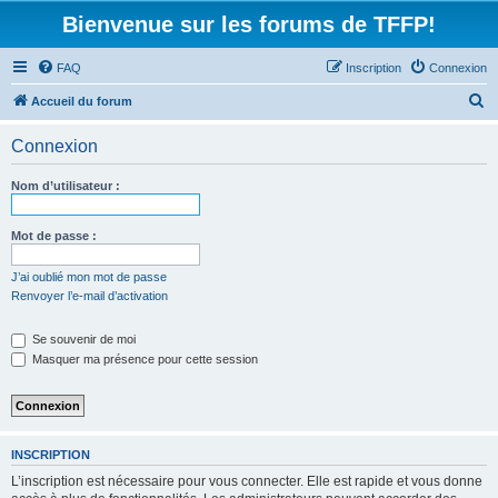
Bienvenue sur les forums de TFFP!
FAQ
Inscription
Connexion
R
Accueil du forum
e
Connexion
c
h
Nom d’utilisateur :
e
r
Mot de passe :
c
J’ai oublié mon mot de passe
h
Renvoyer l’e-mail d’activation
e
Se souvenir de moi
r
Masquer ma présence pour cette session
INSCRIPTION
L’inscription est nécessaire pour vous connecter. Elle est rapide et vous donne