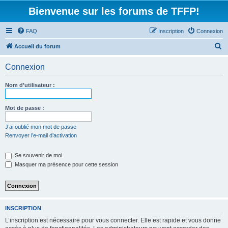
Bienvenue sur les forums de TFFP!
FAQ
Inscription
Connexion
R
Accueil du forum
e
Connexion
c
h
Nom d’utilisateur :
e
r
Mot de passe :
c
J’ai oublié mon mot de passe
h
Renvoyer l’e-mail d’activation
e
Se souvenir de moi
r
Masquer ma présence pour cette session
INSCRIPTION
L’inscription est nécessaire pour vous connecter. Elle est rapide et vous donne