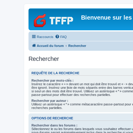
Bienvenue sur les
Raccourcis
FAQ
Accueil du forum
Rechercher
Rechercher
REQUÊTE DE LA RECHERCHE
Rechercher par mots-clés :
Insérez le caractère « + » devant un mot qui doit être trouvé et « - » de
être ignoré. Insérez une liste de mots séparés entre des barres vertica
si seul un des mots doit être trouvé. Utilisez un astérisque « * » com
passe-partout pour effectuer des recherches partielles.
Rechercher par auteur :
Utilisez un astérisque « * » comme métacaractère passe-partout pour 
recherches partielles.
OPTIONS DE RECHERCHE
Rechercher dans les forums :
Sélectionnez le ou les forums dans lesquels vous souhaitez effectuer
sous-forums seront automatiquement inclus dans la recherche si vou