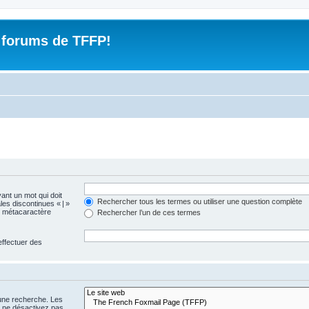
 forums de TFFP!
vant un mot qui doit
Rechercher tous les termes ou utiliser une question complète
les discontinues « | »
me métacaractère
Rechercher l’un de ces termes
effectuer des
 une recherche. Les
s ne désactivez pas